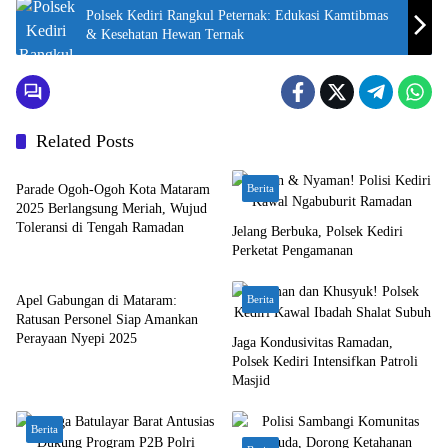
Polsek Kediri Rangkul Peternak: Edukasi Kamtibmas
& Kesehatan Hewan Ternak
Related Posts
Bali Nusra
Parade Ogoh-Ogoh Kota Mataram
Berita
2025 Berlangsung Meriah, Wujud
Toleransi di Tengah Ramadan
Jelang Berbuka, Polsek Kediri
Perketat Pengamanan
Bali Nusra
Apel Gabungan di Mataram:
Berita
Ratusan Personel Siap Amankan
Perayaan Nyepi 2025
Jaga Kondusivitas Ramadan,
Polsek Kediri Intensifkan Patroli
Masjid
Berita