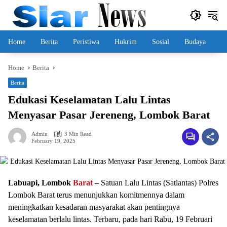
Skip
to
content
Home
Berita
Peristiwa
Hukrim
Sosial
Budaya
Home
Berita
Berita
Edukasi Keselamatan Lalu Lintas
Menyasar Pasar Jereneng, Lombok Barat
Admin
3 Min Read
February 19, 2025
Labuapi, Lombok
Barat
–
Satuan Lalu Lintas (Satlantas) Polres
Lombok Barat terus menunjukkan komitmennya dalam
meningkatkan kesadaran masyarakat akan pentingnya
keselamatan berlalu lintas. Terbaru, pada hari Rabu, 19 Februari