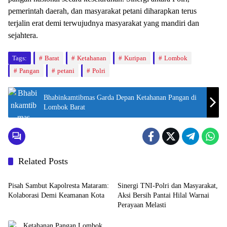
pemerintah daerah, dan masyarakat petani diharapkan terus
terjalin erat demi terwujudnya masyarakat yang mandiri dan
sejahtera.
Tags:
Barat
Ketahanan
Kuripan
Lombok
Pangan
petani
Polri
Bhabinkamtibmas Garda Depan Ketahanan Pangan di
Lombok Barat
Related Posts
Bali Nusra
Bali Nusra
Pisah Sambut Kapolresta Mataram:
Sinergi TNI-Polri dan Masyarakat,
Kolaborasi Demi Keamanan Kota
Aksi Bersih Pantai Hilal Warnai
Perayaan Melasti
Berita