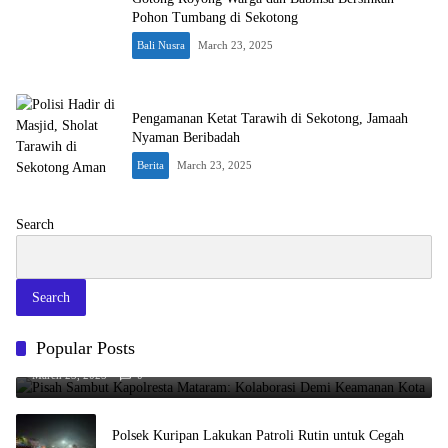
Pohon Tumbang di Sekotong
Bali Nusra
March 23, 2025
Pengamanan Ketat Tarawih di Sekotong, Jamaah
Nyaman Beribadah
Berita
March 23, 2025
Search
Search
Pisah Sambut Kapolresta Mataram: Kolaborasi Demi Keamanan
Popular Posts
Kota
March 23, 2025
0
Polsek Kuripan Lakukan Patroli Rutin untuk Cegah