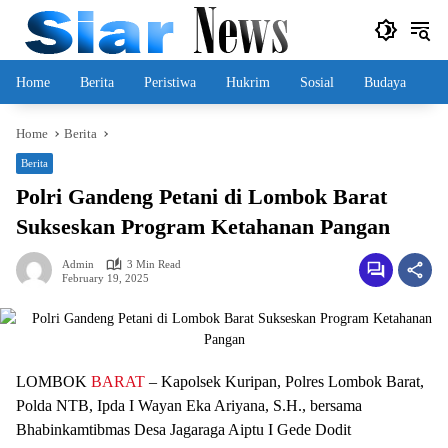
Skip
to
content
Home
Berita
Peristiwa
Hukrim
Sosial
Budaya
Home
Berita
Berita
Polri Gandeng Petani di Lombok Barat
Sukseskan Program Ketahanan Pangan
Admin
3 Min Read
February 19, 2025
LOMBOK
BARAT
– Kapolsek Kuripan, Polres Lombok Barat,
Polda NTB, Ipda I Wayan Eka Ariyana, S.H., bersama
Bhabinkamtibmas Desa Jagaraga Aiptu I Gede Dodit