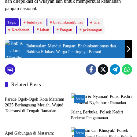
dan direplikasi di wilayah lain untuk memperkuat ketahanan
pangan nasional.
Tags:
batulayar
bhabinkamtibmas
Gizi
Ketahanan
lahan
Pangan
pekarangan
Babussalam Mandiri Pangan: Bhabinkamtibmas dan
Babinsa Edukasi Warga Pentingnya Bertani
Related Posts
Bali Nusra
Parade Ogoh-Ogoh Kota Mataram
Berita
2025 Berlangsung Meriah, Wujud
Toleransi di Tengah Ramadan
Jelang Berbuka, Polsek Kediri
Perketat Pengamanan
Bali Nusra
Apel Gabungan di Mataram:
Berita