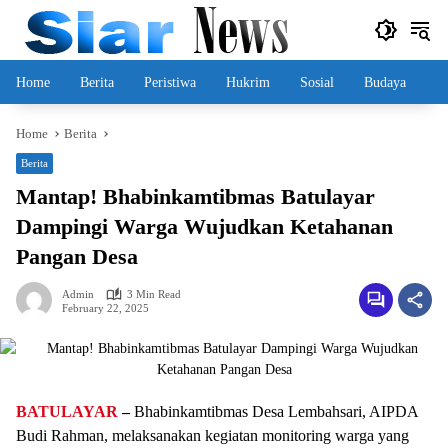
Skip
to
content
Home
Berita
Peristiwa
Hukrim
Sosial
Budaya
Home
Berita
Berita
Mantap! Bhabinkamtibmas Batulayar
Dampingi Warga Wujudkan Ketahanan
Pangan Desa
Admin
3 Min Read
February 22, 2025
BATULAYAR
–
Bhabinkamtibmas Desa Lembahsari, AIPDA
Budi Rahman, melaksanakan kegiatan monitoring warga yang