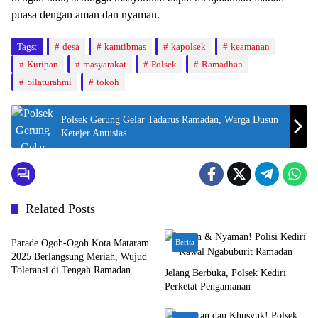
puasa dengan aman dan nyaman.
Tags:
desa
kamtibmas
kapolsek
keamanan
Kuripan
masyarakat
Polsek
Ramadhan
Silaturahmi
tokoh
Polsek Gerung Gelar Tadarus Ramadan, Warga Dusun
Ketejer Antusias
Related Posts
Bali Nusra
Parade Ogoh-Ogoh Kota Mataram
Berita
2025 Berlangsung Meriah, Wujud
Toleransi di Tengah Ramadan
Jelang Berbuka, Polsek Kediri
Perketat Pengamanan
Bali Nusra