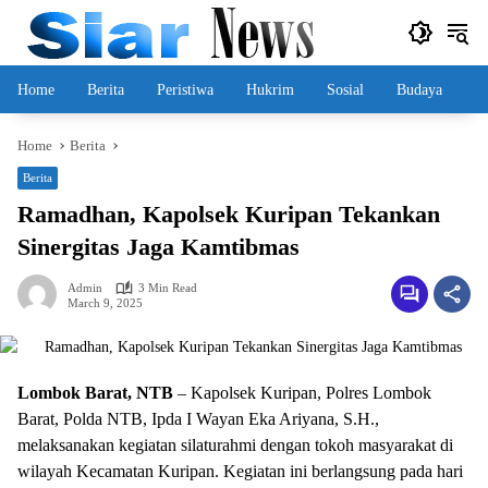
Skip
to
content
Home
Berita
Peristiwa
Hukrim
Sosial
Budaya
Home
Berita
Berita
Ramadhan, Kapolsek Kuripan Tekankan
Sinergitas Jaga Kamtibmas
Admin
3 Min Read
March 9, 2025
Lombok Barat, NTB
– Kapolsek Kuripan, Polres Lombok
Barat, Polda NTB, Ipda I Wayan Eka Ariyana, S.H.,
melaksanakan kegiatan silaturahmi dengan tokoh masyarakat di
wilayah Kecamatan Kuripan. Kegiatan ini berlangsung pada hari