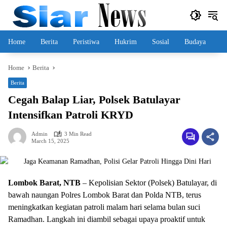
Skip
to
content
Home
Berita
Peristiwa
Hukrim
Sosial
Budaya
Home
Berita
Berita
Cegah Balap Liar, Polsek Batulayar
Intensifkan Patroli KRYD
Admin
3 Min Read
March 15, 2025
Lombok Barat, NTB
– Kepolisian Sektor (Polsek) Batulayar, di
bawah naungan Polres Lombok Barat dan Polda NTB, terus
meningkatkan kegiatan patroli malam hari selama bulan suci
Ramadhan. Langkah ini diambil sebagai upaya proaktif untuk