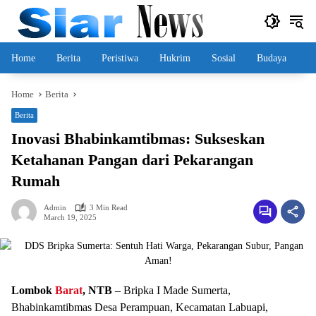
Skip
to
content
Home
Berita
Peristiwa
Hukrim
Sosial
Budaya
Home
Berita
Berita
Inovasi Bhabinkamtibmas: Sukseskan
Ketahanan Pangan dari Pekarangan
Rumah
Admin
3 Min Read
March 19, 2025
Lombok
Barat
, NTB
– Bripka I Made Sumerta,
Bhabinkamtibmas Desa Perampuan, Kecamatan Labuapi,