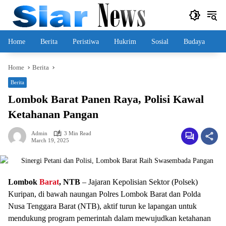
Skip
to
content
Home
Berita
Peristiwa
Hukrim
Sosial
Budaya
Home
Berita
Berita
Lombok Barat Panen Raya, Polisi Kawal
Ketahanan Pangan
Admin
3 Min Read
March 19, 2025
Lombok
Barat
, NTB
– Jajaran Kepolisian Sektor (Polsek)
Kuripan, di bawah naungan Polres Lombok Barat dan Polda
Nusa Tenggara Barat (NTB), aktif turun ke lapangan untuk
mendukung program pemerintah dalam mewujudkan ketahanan