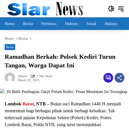
Skip
to
content
Home
Berita
Peristiwa
Hukrim
Sosial
Budaya
Home
Berita
Berita
Ramadhan Berkah: Polsek Kediri Turun
Tangan, Warga Dapat Ini
Admin
3 Min Read
March 20, 2025
Lombok
Barat
, NTB –
Bulan suci Ramadhan 1446 H menjadi
momentum bagi berbagai pihak untuk berbagi kebaikan. Tak
terkecuali jajaran Kepolisian Sektor (Polsek) Kediri, Polres
Lombok Barat, Polda NTB, yang turut menunjukkan