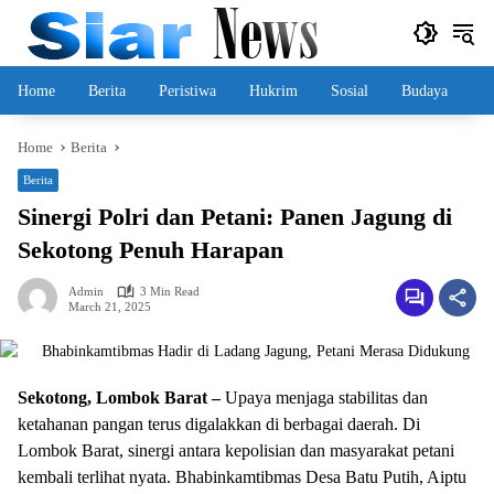
Skip
to
content
Home
Berita
Peristiwa
Hukrim
Sosial
Budaya
Home
Berita
Berita
Sinergi Polri dan Petani: Panen Jagung di
Sekotong Penuh Harapan
Admin
3 Min Read
March 21, 2025
Sekotong, Lombok Barat –
Upaya menjaga stabilitas dan
ketahanan pangan terus digalakkan di berbagai daerah. Di
Lombok Barat, sinergi antara kepolisian dan masyarakat petani
kembali terlihat nyata. Bhabinkamtibmas Desa Batu Putih, Aiptu