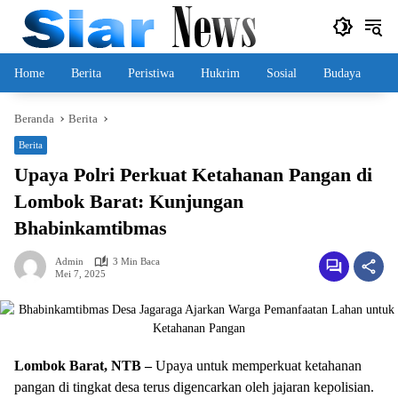
Langsung
ke
konten
Home
Berita
Peristiwa
Hukrim
Sosial
Budaya
Beranda
Berita
Berita
Upaya Polri Perkuat Ketahanan Pangan di
Lombok Barat: Kunjungan
Bhabinkamtibmas
Admin
3 Min Baca
Mei 7, 2025
Lombok Barat, NTB –
Upaya untuk memperkuat ketahanan
pangan di tingkat desa terus digencarkan oleh jajaran kepolisian.