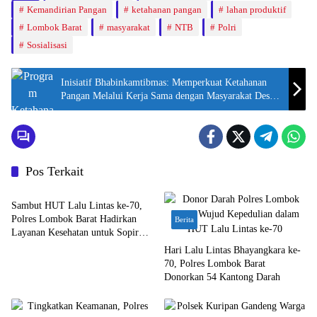
Kemandirian Pangan
ketahanan pangan
lahan produktif
Lombok Barat
masyarakat
NTB
Polri
Sosialisasi
Inisiatif Bhabinkamtibmas: Memperkuat Ketahanan
Pangan Melalui Kerja Sama dengan Masyarakat Desa
Terong Tawah
Pos Terkait
Berita
Sambut HUT Lalu Lintas ke-70,
Polres Lombok Barat Hadirkan
Berita
Layanan Kesehatan untuk Sopir
Truk
Hari Lalu Lintas Bhayangkara ke-
70, Polres Lombok Barat
Donorkan 54 Kantong Darah