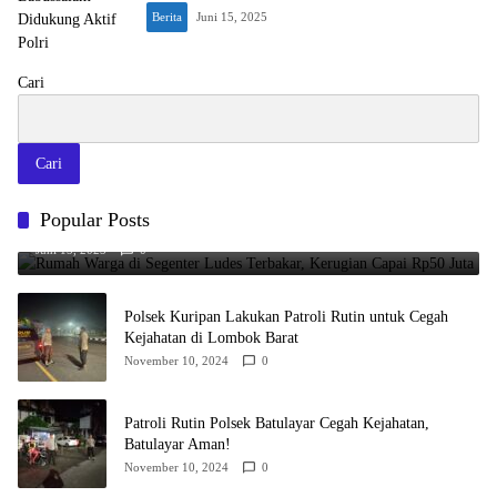
Berita
Juni 15, 2025
Cari
Cari
Rumah Warga di Segenter Ludes Terbakar, Kerugian Capai Rp50
Popular Posts
Juta
Juni 15, 2025
0
Polsek Kuripan Lakukan Patroli Rutin untuk Cegah
Kejahatan di Lombok Barat
November 10, 2024
0
Patroli Rutin Polsek Batulayar Cegah Kejahatan,
Batulayar Aman!
November 10, 2024
0