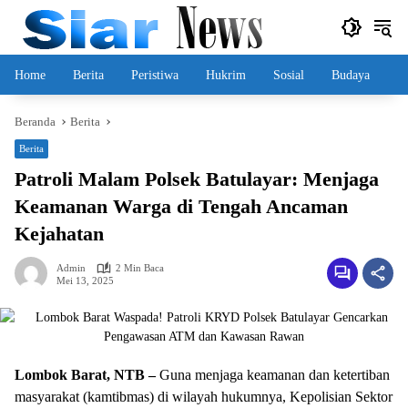
Langsung
ke
konten
Home
Berita
Peristiwa
Hukrim
Sosial
Budaya
Beranda
Berita
Berita
Patroli Malam Polsek Batulayar: Menjaga
Keamanan Warga di Tengah Ancaman
Kejahatan
Admin
2 Min Baca
Mei 13, 2025
Lombok Barat, NTB –
Guna menjaga keamanan dan ketertiban
masyarakat (kamtibmas) di wilayah hukumnya, Kepolisian Sektor