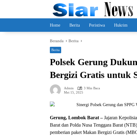
Langsung
ke
konten
Home
Berita
Peristiwa
Hukrim
Beranda
Berita
Berita
Polsek Gerung Duku
Bergizi Gratis untuk
Admin
3 Min Baca
Mei 15, 2025
Gerung, Lombok Barat –
Jajaran Kepolisi
Barat dan Polda Nusa Tenggara Barat (NTB)
pemberian paket Makan Bergizi Gratis (MB