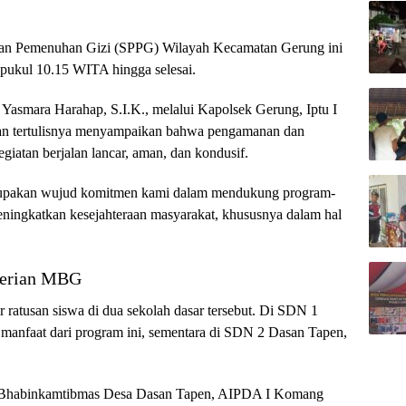
yanan Pemenuhan Gizi (SPPG) Wilayah Kecamatan Gerung ini
pukul 10.15 WITA hingga selesai.
smara Harahap, S.I.K., melalui Kapolsek Gerung, Iptu I
an tertulisnya menyampaikan bahwa pengamanan dan
giatan berjalan lancar, aman, dan kondusif.
merupakan wujud komitmen kami dalam mendukung program-
ningkatkan kesejahteraan masyarakat, khususnya dalam hal
berian MBG
ratusan siswa di dua sekolah dasar tersebut. Di SDN 1
manfaat dari program ini, sementara di SDN 2 Dasan Tapen,
eh Bhabinkamtibmas Desa Dasan Tapen, AIPDA I Komang