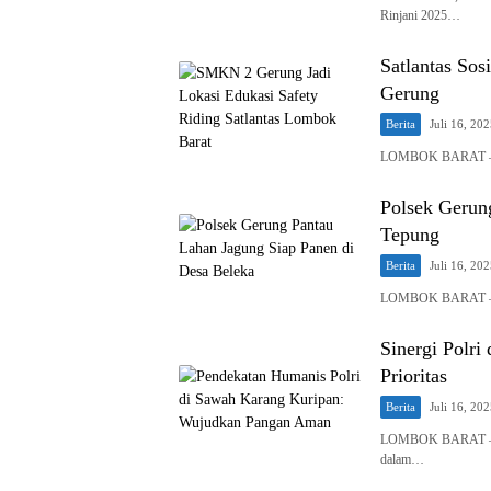
Rinjani 2025…
Satlantas Sos
Gerung
Berita
Juli 16, 20
LOMBOK BARAT — Sat
Polsek Gerun
Tepung
Berita
Juli 16, 20
LOMBOK BARAT – Dal
Sinergi Polri
Prioritas
Berita
Juli 16, 20
LOMBOK BARAT – Bha
dalam…