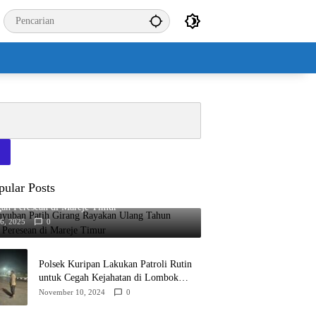
pular Posts
uyuban Patih Girang Rayakan Ulang Tahun
an Peresean di Mareje Timur
16, 2025
0
Polsek Kuripan Lakukan Patroli Rutin
untuk Cegah Kejahatan di Lombok
Barat
November 10, 2024
0