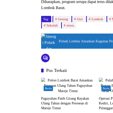
Diharapkan, program serupa dapat terus dila
Lombok Barat.
Tag:
Gerung
Gizi
Lombok
Sekolah
siswa
Polsek Lembar Amankan Kegiatan P
Pos Terkait
Berita
Berita
Paguyuban Patih Girang Rayakan
Operasi P
Ulang Tahun dengan Peresean di
Kediri, L
Mareje Timur
Pelanggar