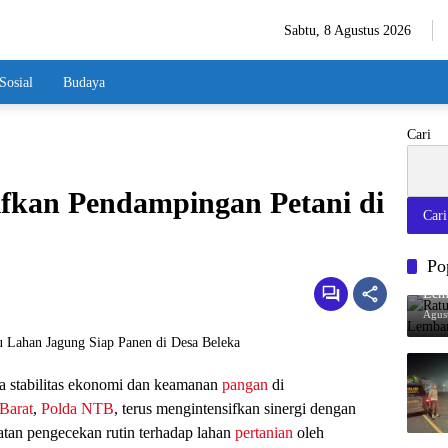
Sabtu, 8 Agustus 2026
Sosial
Budaya
Cari
ifkan Pendampingan Petani di
Cari
Po
Ratu
Lem
Agus
 stabilitas ekonomi dan keamanan
pangan
di
Barat
,
Polda NTB
, terus mengintensifkan sinergi dengan
atan pengecekan rutin terhadap lahan
pertanian
oleh