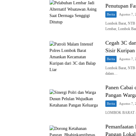
Penutupan Fa
Berita
Agustus 7, 
Lombok Barat, NTB –
Lembar, Lombok Bar
Cegah 3C dan 
Sisir Kuripan
Berita
Agustus 7, 
Lombok Barat, NTB –
dalam…
Panen Cabai 
Pangan Warg
Berita
Agustus 7, 
LOMBOK BARAT – Kep
Pemanfaatan 
Pangan Lokal