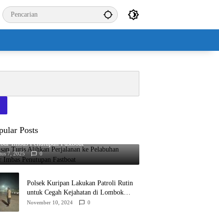
pular Posts
san Turis Alihkan Perjalanan ke Pelabuhan
bar Imbas Penutupan Fastboat
tus 7, 2025
0
Polsek Kuripan Lakukan Patroli Rutin
untuk Cegah Kejahatan di Lombok
Barat
November 10, 2024
0