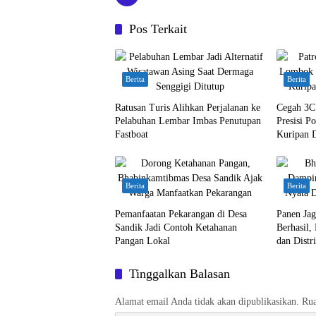
Pos Terkait
Berita
Berita
Ratusan Turis Alihkan Perjalanan ke
Cegah 3C 
Pelabuhan Lembar Imbas Penutupan
Presisi P
Fastboat
Kuripan D
Berita
Berita
Pemanfaatan Pekarangan di Desa
Panen Ja
Sandik Jadi Contoh Ketahanan
Berhasil,
Pangan Lokal
dan Distr
Tinggalkan Balasan
Alamat email Anda tidak akan dipublikasikan.
Rua