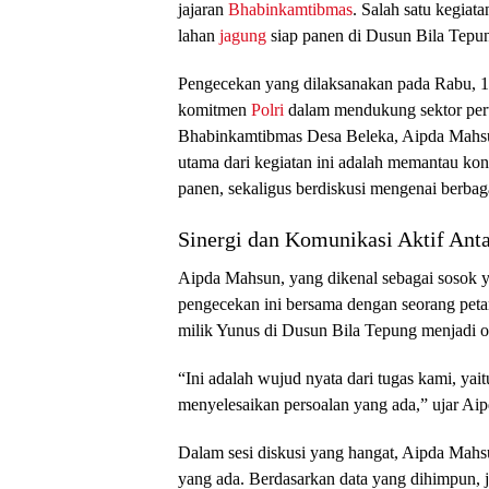
jajaran
Bhabinkamtibmas
. Salah satu kegiat
lahan
jagung
siap panen di Dusun Bila Tepu
Pengecekan yang dilaksanakan pada Rabu, 16 
komitmen
Polri
dalam mendukung sektor perta
Bhabinkamtibmas Desa Beleka, Aipda Mahsun
utama dari kegiatan ini adalah memantau ko
panen, sekaligus berdiskusi mengenai berbaga
Sinergi dan Komunikasi Aktif Anta
Aipda Mahsun, yang dikenal sebagai sosok 
pengecekan ini bersama dengan seorang pet
milik Yunus di Dusun Bila Tepung menjadi 
“Ini adalah wujud nyata dari tugas kami, ya
menyelesaikan persoalan yang ada,” ujar Ai
Dalam sesi diskusi yang hangat, Aipda Mah
yang ada. Berdasarkan data yang dihimpun, j