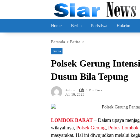
Langsung
ke
konten
Home
Berita
Peristiwa
Hukrim
Beranda
Berita
Berita
Polsek Gerung Intens
Dusun Bila Tepung
Admin
3 Min Baca
Juli 16, 2025
LOMBOK BARAT
–
Dalam upaya menjaga
wilayahnya,
Polsek Gerung
,
Polres Lombok 
masyarakat. Hal ini diwujudkan melalui kegi