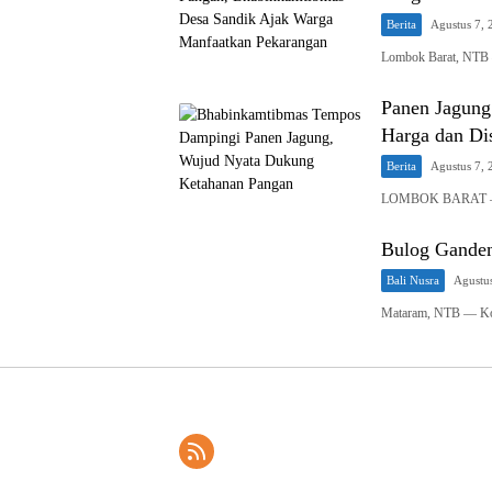
Berita
Agustus 7, 
Lombok Barat, NTB 
Panen Jagung
Harga dan Dis
Berita
Agustus 7, 
LOMBOK BARAT – Bh
Bulog Ganden
Bali Nusra
Agustu
Mataram, NTB — Kom