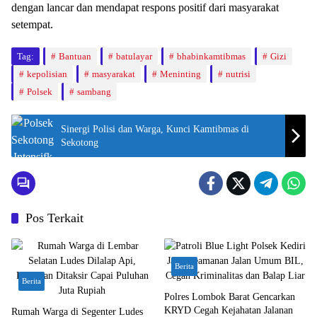
dengan lancar dan mendapat respons positif dari masyarakat
setempat.
Tag:
Bantuan
batulayar
bhabinkamtibmas
Gizi
kepolisian
masyarakat
Meninting
nutrisi
Polsek
sambang
Sinergi Polisi dan Warga, Kunci Kamtibmas di
Sekotong
Pos Terkait
Berita
Berita
Polres Lombok Barat Gencarkan
KRYD Cegah Kejahatan Jalanan
Rumah Warga di Segenter Ludes