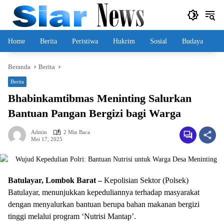
Langsung
ke
konten
Home
Berita
Peristiwa
Hukrim
Sosial
Budaya
Beranda
Berita
Berita
Bhabinkamtibmas Meninting Salurkan
Bantuan Pangan Bergizi bagi Warga
Admin
2 Min Baca
Mei 17, 2025
Batulayar, Lombok Barat –
Kepolisian Sektor (Polsek)
Batulayar, menunjukkan kepeduliannya terhadap masyarakat
dengan menyalurkan bantuan berupa bahan makanan bergizi
tinggi melalui program ‘Nutrisi Mantap’.