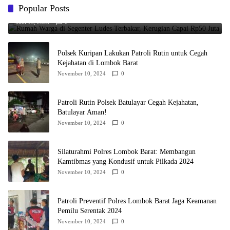
Rumah Warga di Segenter Ludes Terbakar, Kerugian Capai Rp50
Popular Posts
Juta
Juni 15, 2025
0
Polsek Kuripan Lakukan Patroli Rutin untuk Cegah
Kejahatan di Lombok Barat
November 10, 2024
0
Patroli Rutin Polsek Batulayar Cegah Kejahatan,
Batulayar Aman!
November 10, 2024
0
Silaturahmi Polres Lombok Barat: Membangun
Kamtibmas yang Kondusif untuk Pilkada 2024
November 10, 2024
0
Patroli Preventif Polres Lombok Barat Jaga Keamanan
Pemilu Serentak 2024
November 10, 2024
0