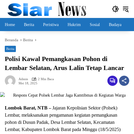
Langsung
ke
konten
Home
Berita
Peristiwa
Hukrim
Sosial
Budaya
Beranda
Berita
Berita
Polisi Kawal Pemangkasan Pohon di
Lembar Selatan, Arus Lalin Tetap Lancar
Admin
2 Min Baca
Mei 18, 2025
Lombok Barat, NTB –
Jajaran Kepolisian Sektor (Polsek)
Lembar, melaksanakan pengamanan kegiatan pemangkasan
pohon di Dusun Padak, Desa Lembar Selatan, Kecamatan
Lembar, Kabupaten Lombok Barat pada Minggu (18/5/2025)