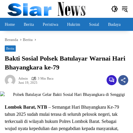
Langsung
ke
konten
Home
Berita
Peristiwa
Hukrim
Sosial
Budaya
Beranda
Berita
Berita
Bakti Sosial Polsek Batulayar Warnai Hari
Bhayangkara ke-79
Admin
3 Min Baca
Juni 19, 2025
Lombok Barat, NTB
– Semangat Hari Bhayangkara Ke-79
tahun 2025 sudah mulai terasa di seluruh pelosok negeri, tak
terkecuali di wilayah hukum Polres Lombok Barat. Sebagai
wujud nyata kepedulian dan pengabdian kepada masyarakat,