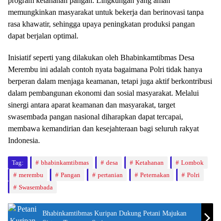
program ketahanan pangan. Lingkungan yang aman
memungkinkan masyarakat untuk bekerja dan berinovasi tanpa
rasa khawatir, sehingga upaya peningkatan produksi pangan
dapat berjalan optimal.
Inisiatif seperti yang dilakukan oleh Bhabinkamtibmas Desa
Merembu ini adalah contoh nyata bagaimana Polri tidak hanya
berperan dalam menjaga keamanan, tetapi juga aktif berkontribusi
dalam pembangunan ekonomi dan sosial masyarakat. Melalui
sinergi antara aparat keamanan dan masyarakat, target
swasembada pangan nasional diharapkan dapat tercapai,
membawa kemandirian dan kesejahteraan bagi seluruh rakyat
Indonesia.
Tag:
bhabinkamtibmas
desa
Ketahanan
Lombok
merembu
Pangan
pertanian
Peternakan
Polri
Swasembada
Bhabinkamtibmas Kuripan Dukung Petani Majukan