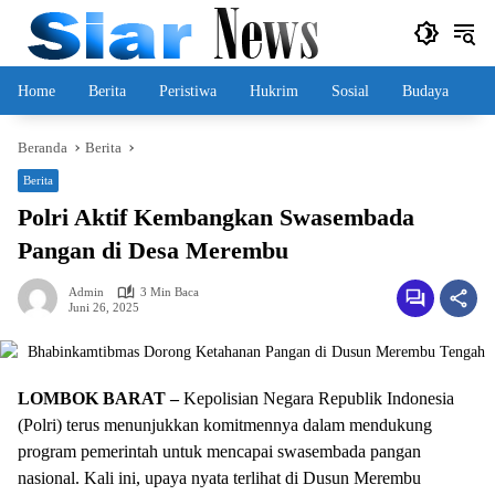
Langsung
ke
konten
Home
Berita
Peristiwa
Hukrim
Sosial
Budaya
Beranda
Berita
Berita
Polri Aktif Kembangkan Swasembada
Pangan di Desa Merembu
Admin
3 Min Baca
Juni 26, 2025
LOMBOK BARAT –
Kepolisian Negara Republik Indonesia
(Polri) terus menunjukkan komitmennya dalam mendukung
program pemerintah untuk mencapai swasembada pangan
nasional. Kali ini, upaya nyata terlihat di Dusun Merembu