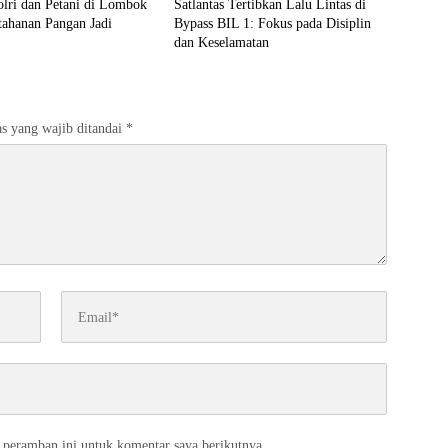
olri dan Petani di Lombok
Satlantas Tertibkan Lalu Lintas di
tahanan Pangan Jadi
Bypass BIL 1: Fokus pada Disiplin
dan Keselamatan
s yang wajib ditandai
*
 peramban ini untuk komentar saya berikutnya.