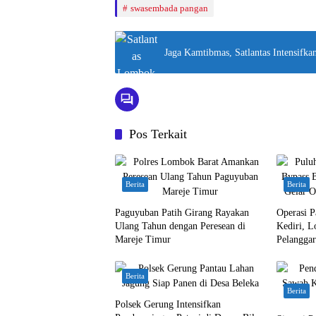
swasembada pangan
Jaga Kamtibmas, Satlantas Intensifka
Pos Terkait
Berita
Berita
Paguyuban Patih Girang Rayakan
Operasi P
Ulang Tahun dengan Peresean di
Kediri, L
Mareje Timur
Pelanggar
Berita
Berita
Polsek Gerung Intensifkan