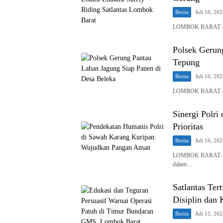
Berita
Juli 16, 20
LOMBOK BARAT — Sat
Polsek Gerun
Tepung
Berita
Juli 16, 20
LOMBOK BARAT – Dal
Sinergi Polri
Prioritas
Berita
Juli 16, 20
LOMBOK BARAT – Bha
dalam…
Satlantas Ter
Disiplin dan
Berita
Juli 15, 20