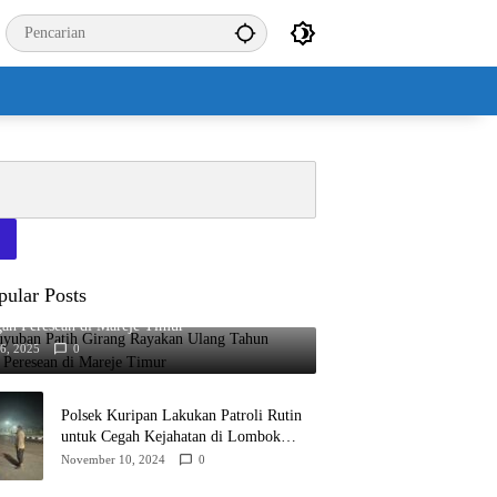
pular Posts
uyuban Patih Girang Rayakan Ulang Tahun
an Peresean di Mareje Timur
16, 2025
0
Polsek Kuripan Lakukan Patroli Rutin
untuk Cegah Kejahatan di Lombok
Barat
November 10, 2024
0