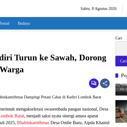
Sabtu, 8 Agustus 2026
Sosial
Budaya
Cari
iri Turun ke Sawah, Dorong
Cari
 Warga
Po
Pag
deng
Juli 
merintah mengakselerasi swasembada pangan nasional, Desa
Lombok Barat
, menjadi saksi nyata sinergi antara aparat
uli 2025,
Bhabinkamtibmas
Desa Ombe Baru, Aipda Khairul