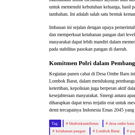
untuk memenuhi kebutuhan keluarga, hasil 
tambahan. Ini adalah salah satu bentuk keman
Imbauan ini sejalan dengan upaya pemerinta
dan memperkuat ketahanan pangan dari level 
masyarakat dapat lebih mandiri dalam memenu
pada stabilitas pasokan pangan di daerah.
Komitmen Polri dalam Pembang
Kegiatan panen cabai di Desa Ombe Baru ini
Lombok Barat, dalam mendukung pembangun
ketertiban, kepolisian juga berperan aktif 
kesejahteraan masyarakat. Sinergi antara ap
diharapkan dapat terus terjalin erat untuk 
demi tercapainya Indonesia Emas 2045 yang
Tag:
bhabinkamtibmas
desa ombe baru
ketahanan pangan
Lombok Barat
pa