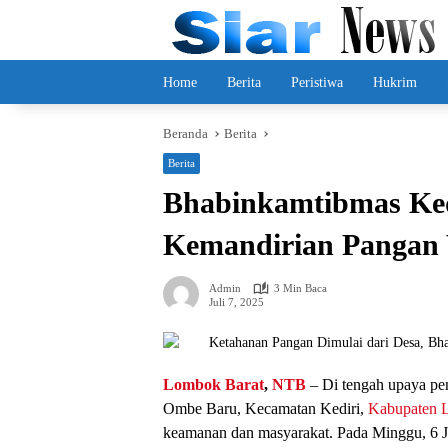
Langsung
ke
konten
Home
Berita
Peristiwa
Hukrim
Beranda
Berita
Berita
Bhabinkamtibmas Ked
Kemandirian Pangan
Admin
3 Min Baca
Juli 7, 2025
Lombok Barat
,
NTB
– Di tengah upaya pe
Ombe Baru, Kecamatan Kediri,
Kabupaten 
keamanan dan masyarakat. Pada Minggu, 6 J