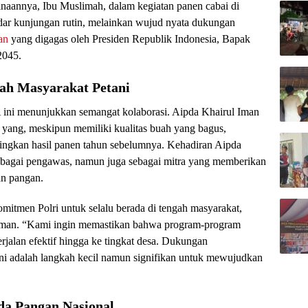
naannya, Ibu Muslimah, dalam kegiatan panen cabai di
ar kunjungan rutin, melainkan wujud nyata dukungan
an
yang digagas oleh Presiden Republik Indonesia, Bapak
2045.
ah Masyarakat Petani
 ini menunjukkan semangat kolaborasi. Aipda Khairul Iman
 yang, meskipun memiliki kualitas buah yang bagus,
ingkan hasil panen tahun sebelumnya. Kehadiran Aipda
sebagai pengawas, namun juga sebagai mitra yang memberikan
an pangan.
omitmen Polri untuk selalu berada di tengah masyarakat,
l Iman. “Kami ingin memastikan bahwa program-program
rjalan efektif hingga ke tingkat desa. Dukungan
ini adalah langkah kecil namun signifikan untuk mewujudkan
a Pangan Nasional