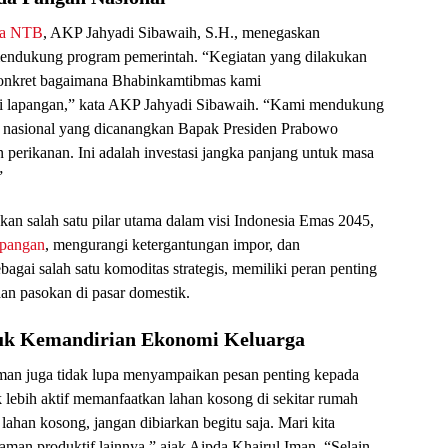
da NTB
, AKP Jahyadi Sibawaih, S.H., menegaskan
endukung program pemerintah. “Kegiatan yang dilakukan
 konkret bagaimana Bhabinkamtibmas kami
i lapangan,” kata AKP Jahyadi Sibawaih. “Kami mendukung
 nasional yang dicanangkan Bapak Presiden Prabowo
n perikanan. Ini adalah investasi jangka panjang untuk masa
”
n salah satu pilar utama dalam visi Indonesia Emas 2045,
 pangan
, mengurangi ketergantungan impor, dan
bagai salah satu komoditas strategis, memiliki peran penting
aan pasokan di pasar domestik.
uk Kemandirian Ekonomi Keluarga
man juga tidak lupa menyampaikan pesan penting kepada
lebih aktif memanfaatkan lahan kosong di sekitar rumah
lahan kosong, jangan dibiarkan begitu saja. Mari kita
man produktif lainnya,” ajak Aipda Khairul Iman. “Selain