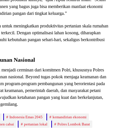
panen yang bagus juga bisa memberikan manfaat ekonomi
dirian pangan dari tingkat keluarga.”
h untuk meningkatkan produktivitas pertanian skala rumahan
terkecil. Dengan optimalisasi lahan kosong, diharapkan
hi kebutuhan pangan sehari-hari, sekaligus berkontribusi
unan Nasional
 menjadi cerminan dari komitmen Polri, khususnya Polres
an nasional. Beyond tugas pokok menjaga keamanan dan
dalam program-program pembangunan yang berorientasi pada
arat keamanan, pemerintah daerah, dan masyarakat petani
mewujudkan ketahanan pangan yang kuat dan berkelanjutan,
 gemilang.
Indonesia Emas 2045
kemandirian ekonomi
nen cabai
pertanian lokal
Polres Lombok Barat