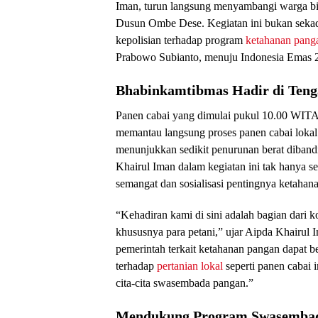
Iman, turun langsung menyambangi warga bi
Dusun Ombe Dese. Kegiatan ini bukan sekad
kepolisian terhadap program
ketahanan pang
Prabowo Subianto, menuju Indonesia Emas 
Bhabinkamtibmas Hadir di Teng
Panen cabai yang dimulai pukul 10.00 WITA
memantau langsung proses panen cabai lokal
menunjukkan sedikit penurunan berat diband
Khairul Iman dalam kegiatan ini tak hanya 
semangat dan sosialisasi pentingnya ketahan
“Kehadiran kami di sini adalah bagian dari k
khususnya para petani,” ujar Aipda Khairu
pemerintah terkait ketahanan pangan dapat be
terhadap
pertanian lokal
seperti panen cabai 
cita-cita swasembada pangan.”
Mendukung Program Swasembad