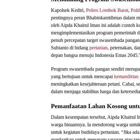
Kapolsek Kediri,
Polres Lombok Barat
,
Pol
pentingnya peran Bhabinkamtibmas dalam m
oleh Aipda Khairul Iman ini adalah contoh
mengimplementasikan program pemerintah d
penuh percepatan target swasembada pangan
Subianto di bidang
pertanian
, peternakan, da
depan bangsa menuju Indonesia Emas 2045.
Program swasembada pangan sendiri merupaka
yang bertujuan untuk mencapai
kemandirian
meningkatkan kesejahteraan petani. Cabai, se
dalam menjaga stabilitas harga dan ketersedi
Pemanfaatan Lahan Kosong unt
Dalam kesempatan tersebut, Aipda Khairul I
warga binaannya. Ia mendorong warga untuk 
untuk kegiatan budidaya pertanian. “Jika ada 
manfaatkan untuk menanam sayuran atau tana