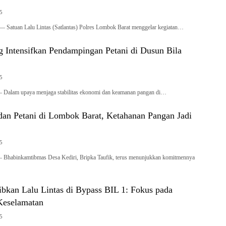
25
uan Lalu Lintas (Satlantas) Polres Lombok Barat menggelar kegiatan…
g Intensifkan Pendampingan Petani di Dusun Bila
25
am upaya menjaga stabilitas ekonomi dan keamanan pangan di…
 dan Petani di Lombok Barat, Ketahanan Pangan Jadi
25
binkamtibmas Desa Kediri, Bripka Taufik, terus menunjukkan komitmennya
tibkan Lalu Lintas di Bypass BIL 1: Fokus pada
 Keselamatan
25