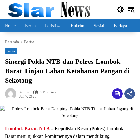
Langsung
ke
konten
Home
Berita
Peristiwa
Hukrim
Sosial
Budaya
Beranda
Berita
Berita
Sinergi Polda NTB dan Polres Lombok
Barat Tinjau Lahan Ketahanan Pangan di
Sekotong
Admin
3 Min Baca
Juli 7, 2025
Lombok Barat
,
NTB
–
Kepolisian Resor (Polres) Lombok
Barat menunjukkan komitmennya dalam mendukung