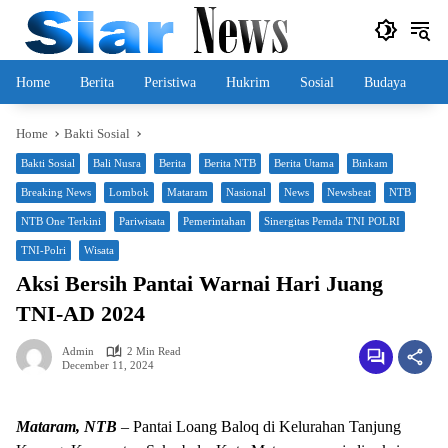
Skip
to
content
Home
Berita
Peristiwa
Hukrim
Sosial
Budaya
Home
Bakti Sosial
Bakti Sosial
Bali Nusra
Berita
Berita NTB
Berita Utama
Binkam
Breaking News
Lombok
Mataram
Nasional
News
Newsbeat
NTB
NTB One Terkini
Pariwisata
Pemerintahan
Sinergitas Pemda TNI POLRI
TNI-Polri
Wisata
Aksi Bersih Pantai Warnai Hari Juang
TNI-AD 2024
Admin
2 Min Read
December 11, 2024
Mataram, NTB
– Pantai Loang Baloq di Kelurahan Tanjung