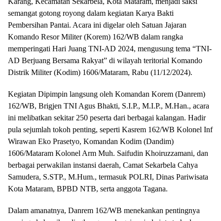
Karang, Kecamatan Sekarbela, Kota Mataram, menjadi saksi
semangat gotong royong dalam kegiatan Karya Bakti
Pembersihan Pantai. Acara ini digelar oleh Satuan Jajaran
Komando Resor Militer (Korem) 162/WB dalam rangka
memperingati Hari Juang TNI-AD 2024, mengusung tema “TNI-
AD Berjuang Bersama Rakyat” di wilayah teritorial Komando
Distrik Militer (Kodim) 1606/Mataram, Rabu (11/12/2024).
Kegiatan Dipimpin langsung oleh Komandan Korem (Danrem)
162/WB, Brigjen TNI Agus Bhakti, S.I.P., M.I.P., M.Han., acara
ini melibatkan sekitar 250 peserta dari berbagai kalangan. Hadir
pula sejumlah tokoh penting, seperti Kasrem 162/WB Kolonel Inf
Wirawan Eko Prasetyo, Komandan Kodim (Dandim)
1606/Mataram Kolonel Arm Muh. Saifudin Khoiruzzamani, dan
berbagai perwakilan instansi daerah, Camat Sekarbela Cahya
Samudera, S.STP., M.Hum., termasuk POLRI, Dinas Pariwisata
Kota Mataram, BPBD NTB, serta anggota Tagana.
Dalam amanatnya, Danrem 162/WB menekankan pentingnya