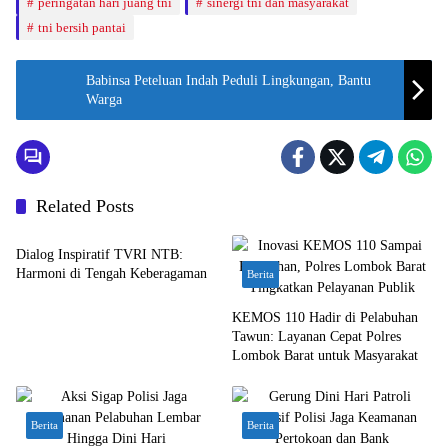
peringatan hari juang tni
sinergi tni dan masyarakat
tni bersih pantai
Babinsa Peteluan Indah Peduli Lingkungan, Bantu
Warga
Related Posts
Bali Nusra
Dialog Inspiratif TVRI NTB:
Harmoni di Tengah Keberagaman
Berita
KEMOS 110 Hadir di Pelabuhan
Tawun: Layanan Cepat Polres
Lombok Barat untuk Masyarakat
Berita
Berita