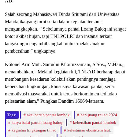
AD.
Salah seorang Mahasiswa/i Dinda Sriutami dari Universitas
Mandalika yang turut serta dalam kegiatan tersbut
mengungkapkan, ” Sebelumnya pantai Loang Baloq ini sangat
kotor akibat hujan, tapi TNI-POLRI dan instansi terkait
langasung mengambil langkah untuk melaksanakan
pembersihan,” ungkapnya.
Kolonel Arm Muh. Saifudin Khoiruzzamani, S.Sos., M.Han.,
menambahkan, “Melalui kegiatan ini, TNI-AD berharap dapat
membangun kesadaran kolektif akan pentingnya menjaga
kebersihan lingkungan, khususnya kawasan pantai, serta
memotivasi masyarakat untuk terus berkomitmen terhadap
pelestarian alam,” Pungkas Dandim 1606/Mataram.
Tags:
aksi bersih pantai lombok
hari juang tni ad 2024
karya bakti pantai loang baloq
kebersihan pantai lombok
kegiatan lingkungan tni ad
kelestarian ekosistem laut.