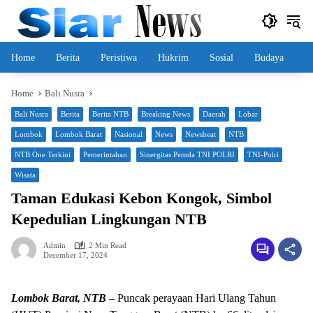
Skip
to
content
Home
Berita
Peristiwa
Hukrim
Sosial
Budaya
Home
Bali Nusra
Bali Nusra
Berita
Berita NTB
Breaking News
Daerah
Lobar
Lombok
Lombok Barat
Nasional
News
Newsbeat
NTB
NTB One Terkini
Pemerintahan
Sinergitas Pemda TNI POLRI
TNI-Polri
Wisata
Taman Edukasi Kebon Kongok, Simbol
Kepedulian Lingkungan NTB
Admin
2 Min Read
December 17, 2024
Lombok Barat, NTB
– Puncak perayaan Hari Ulang Tahun