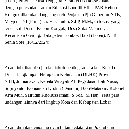
(HUT) Provinsi Nusa Tenggara Barat (NTB) ke-66 ditandai
dengan peresmian Taman Edukasi Landfill Hill TPAR Kebon
Kongok dilakukan langsung oleh Penjabat (Pj.) Gubernur NTB,
Mayjen TNI (Purn.) Dr. Hasanudin, S.I.P, M.M., di lokasi yang
terletak di Dusun Kebon Kongok, Desa Suka Makmur,
Kecamatan Gerung, Kabupaten Lombok Barat (Lobar), NTB,
Senin Sore (16/12/2024).
Acara ini dihadiri sejumlah tokoh penting, antara lain Kepala
Dinas Lingkungan Hidup dan Kehutanan (DLHK) Provinsi
NTB, Julmansyah, Kepala Wilayah PT. Pegadaian Bali Nusra,
Supriyanto, Komandan Kodim (Dandim) 1606/Mataram, Kolonel
Arm Muh. Saifudin Khoiruzzamani, S.Sos., M.Han., serta para
undangan lainnya dari lingkup Kota dan Kabupaten Lobar.
Acara dimulai dengan penyambutan kedatangan Pj. Gubernur