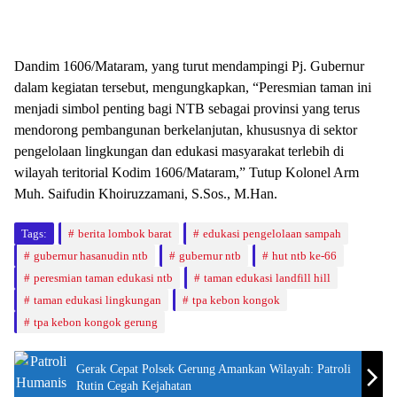
Dandim 1606/Mataram, yang turut mendampingi Pj. Gubernur
dalam kegiatan tersebut, mengungkapkan, “Peresmian taman ini
menjadi simbol penting bagi NTB sebagai provinsi yang terus
mendorong pembangunan berkelanjutan, khususnya di sektor
pengelolaan lingkungan dan edukasi masyarakat terlebih di
wilayah teritorial Kodim 1606/Mataram,” Tutup Kolonel Arm
Muh. Saifudin Khoiruzzamani, S.Sos., M.Han.
Tags:
berita lombok barat
edukasi pengelolaan sampah
gubernur hasanudin ntb
gubernur ntb
hut ntb ke-66
peresmian taman edukasi ntb
taman edukasi landfill hill
taman edukasi lingkungan
tpa kebon kongok
tpa kebon kongok gerung
Gerak Cepat Polsek Gerung Amankan Wilayah: Patroli
Rutin Cegah Kejahatan