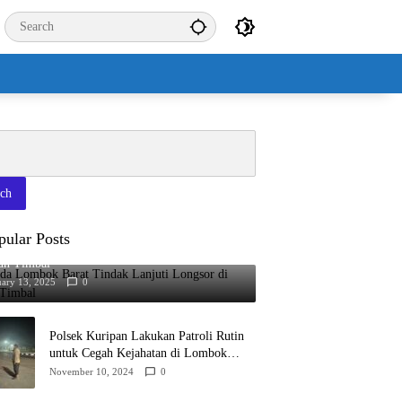
rch
pular Posts
da Lombok Barat Tindak Lanjuti Longsor di
un Timbal
uary 13, 2025
0
Polsek Kuripan Lakukan Patroli Rutin
untuk Cegah Kejahatan di Lombok
Barat
November 10, 2024
0