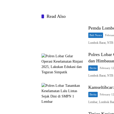
Read Also
Pemda Lombok
Bali Nusra
Februa
Lombok Barat, NTB –
Polres Lobar 
dan Himbauan
Berita
February 1
Lombok Barat, NTB 
Kamseltibcar:
Berita
February 1
Lembar, Lombok Bara
Tinjau Kesia