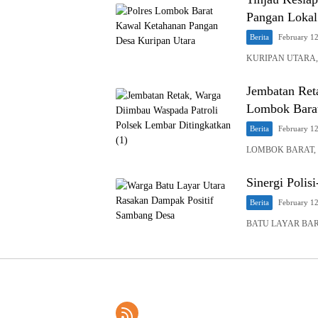
Pangan Lokal
Berita
February 1
KURIPAN UTARA, Lo
Jembatan Reta
Lombok Bara
Berita
February 1
LOMBOK BARAT, NTB
Sinergi Polis
Berita
February 1
BATU LAYAR BARA