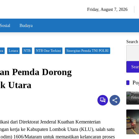
Friday, August 7, 2026
Sosial
Budaya
Search
ra
Lotara
NTB
NTB One Terkini
Sinergitas Pemda TNI POLRI
Sea
dan Pemda Dorong
Po
k Utara
Pem
Dus
Febr
kasi dari Direktorat Jenderal Kuathan Kementerian
gan kerja ke Kabupaten Lombok Utara (KLU), salah satu
 (Kodim) 1606/Mataram untuk memastikan kelancaran proses