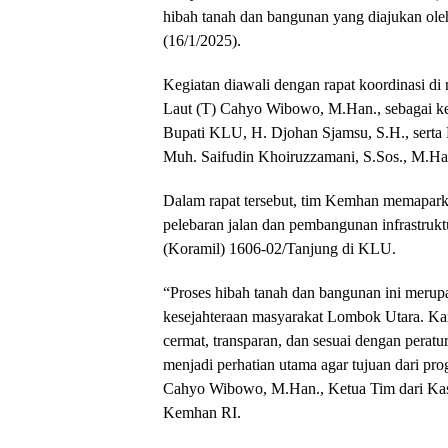
hibah tanah dan bangunan yang diajukan o
(16/1/2025).
Kegiatan diawali dengan rapat koordinasi d
Laut (T) Cahyo Wibowo, M.Han., sebagai ket
Bupati KLU, H. Djohan Sjamsu, S.H., ser
Muh. Saifudin Khoiruzzamani, S.Sos., M.Ha
Dalam rapat tersebut, tim Kemhan memapar
pelebaran jalan dan pembangunan infrastruktu
(Koramil) 1606-02/Tanjung di KLU.
“Proses hibah tanah dan bangunan ini meru
kesejahteraan masyarakat Lombok Utara. Ka
cermat, transparan, dan sesuai dengan perat
menjadi perhatian utama agar tujuan dari prog
Cahyo Wibowo, M.Han., Ketua Tim dari Kas
Kemhan RI.