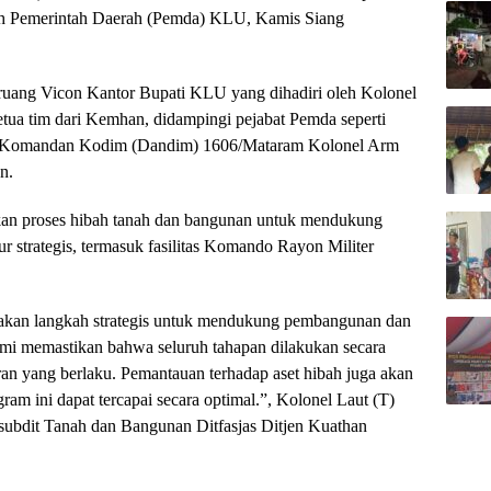
leh Pemerintah Daerah (Pemda) KLU, Kamis Siang
i ruang Vicon Kantor Bupati KLU yang dihadiri oleh Kolonel
ua tim dari Kemhan, didampingi pejabat Pemda seperti
ta Komandan Kodim (Dandim) 1606/Mataram Kolonel Arm
n.
kan proses hibah tanah dan bangunan untuk mendukung
r strategis, termasuk fasilitas Komando Rayon Militer
pakan langkah strategis untuk mendukung pembangunan dan
mi memastikan bahwa seluruh tahapan dilakukan secara
uran yang berlaku. Pemantauan terhadap aset hibah juga akan
ram ini dapat tercapai secara optimal.”, Kolonel Laut (T)
ubdit Tanah dan Bangunan Ditfasjas Ditjen Kuathan