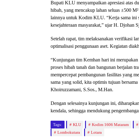
Bupati KLU menyampaikan apresiasi atas d
hibah, yang mencakup lahan seluas ±500 M
lainnya untuk Kodim KLU. “Kerja sama ini 
kesejahteraan masyarakat,” ujar H. Djohan S
Setelah rapat, tim melaksanakan verifikasi la
optimalisasi penggunaan aset. Kegiatan dia
“Kunjungan tim Kemhan hari ini merupakan 
proses hibah tanah dan bangunan berjalan tra
mempercepat pembangunan fasilitas yang m
sama yang solid, kita optimis tujuan bersam
Khoiruzzamani, S.Sos., M.Han.
Dengan selesainya kunjungan ini, diharapkan
kendala, sehingga mendukung pengembanga
Tags:
KLU
Kodim 1606 Mataram
Lombokutara
Lotara