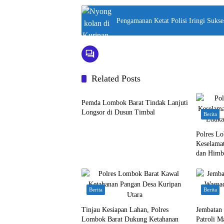
Pengamanan Ketat Polisi Iringi Suks
Related Posts
Bali Nusra
Pemda Lombok Barat Tindak Lanjuti
Longsor di Dusun Timbal
Berita
Polres Lo
Keselamat
dan Himb
Pengguna
Berita
Berita
Tinjau Kesiapan Lahan, Polres
Jembatan 
Lombok Barat Dukung Ketahanan
Patroli 