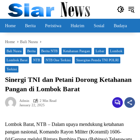
Skip
to
content
Home
Berita
Peristiwa
Hukrim
Sosial
Budaya
Home
Bali Nusra
Bali Nusra
Berita
Berita NTB
Ketahanan Pangan
Lobar
Lombok
Lombok Barat
NTB
NTB One Terkini
Sinergitas Pemda TNI POLRI
Terkini
Sinergi TNI dan Petani Dorong Ketahanan
Pangan di Lombok Barat
Admin
2 Min Read
January 22, 2025
Lombok Barat, NTB – Dalam upaya mendukung ketahanan
pangan nasional, Komando Rayon Militer (Koramil) 1606-
04/Gerung melalui Bintara Pembina Desa (Babinsa) Telagawaru,