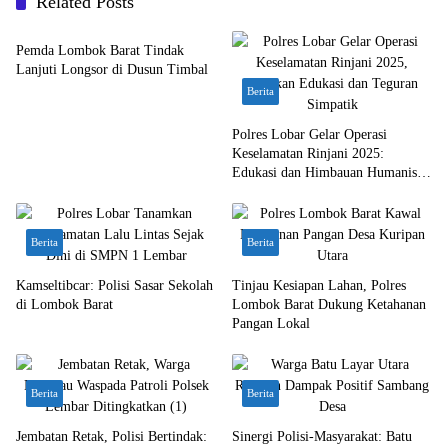
Related Posts
Bali Nusra
Pemda Lombok Barat Tindak
Lanjuti Longsor di Dusun Timbal
Berita
Polres Lobar Gelar Operasi
Keselamatan Rinjani 2025:
Edukasi dan Himbauan Humanis
untuk Pengguna Jalan
Berita
Berita
Kamseltibcar: Polisi Sasar Sekolah
Tinjau Kesiapan Lahan, Polres
di Lombok Barat
Lombok Barat Dukung Ketahanan
Pangan Lokal
Berita
Berita
Jembatan Retak, Polisi Bertindak:
Sinergi Polisi-Masyarakat: Batu