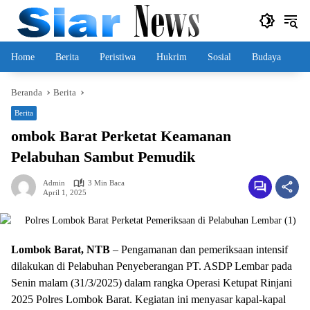
Langsung
ke
konten
Home
Berita
Peristiwa
Hukrim
Sosial
Budaya
Beranda
Berita
Berita
ombok Barat Perketat Keamanan
Pelabuhan Sambut Pemudik
Admin
3 Min Baca
April 1, 2025
Lombok Barat, NTB
– Pengamanan dan pemeriksaan intensif
dilakukan di Pelabuhan Penyeberangan PT. ASDP Lembar pada
Senin malam (31/3/2025) dalam rangka Operasi Ketupat Rinjani
2025 Polres Lombok Barat. Kegiatan ini menyasar kapal-kapal