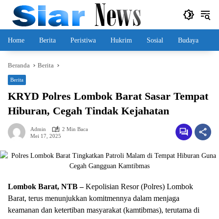
Langsung
ke
konten
Home
Berita
Peristiwa
Hukrim
Sosial
Budaya
Beranda
Berita
Berita
KRYD Polres Lombok Barat Sasar Tempat
Hiburan, Cegah Tindak Kejahatan
Admin
2 Min Baca
Mei 17, 2025
Lombok Barat, NTB –
Kepolisian Resor (Polres) Lombok
Barat, terus menunjukkan komitmennya dalam menjaga
keamanan dan ketertiban masyarakat (kamtibmas), terutama di