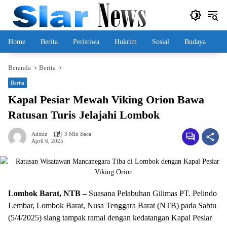
Langsung
ke
konten
Home
Berita
Peristiwa
Hukrim
Sosial
Budaya
Beranda
Berita
Berita
Kapal Pesiar Mewah Viking Orion Bawa
Ratusan Turis Jelajahi Lombok
Admin
3 Min Baca
April 6, 2025
Lombok Barat, NTB –
Suasana Pelabuhan Gilimas PT. Pelindo
Lembar, Lombok Barat, Nusa Tenggara Barat (NTB) pada Sabtu
(5/4/2025) siang tampak ramai dengan kedatangan Kapal Pesiar