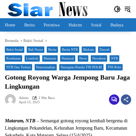
Langsung
ke
konten
Home
Berita
Peristiwa
Hukrim
Sosial
Budaya
Beranda
Bakti Sosial
Bakti Sosial
Bali Nusra
Berita
Berita NTB
Binkam
Daerah
Kesehatan
Lombok
Mataram
Nasional
News
Newsbeat
NTB
NTB One Terkini
Pemerintahan
Sinergitas Pemda TNI POLRI
TNI-Polri
Gotong Royong Warga Jempong Baru Jaga
Lingkungan
Admin
2 Min Baca
April 15, 2025
Mataram, NTB
– Semangat gotong royong kembali bergema di
Lingkungan Pekandelan, Kelurahan Jempong Baru, Kecamatan
Sekarbela, Kota Mataram, Selasa (15/4/2025).