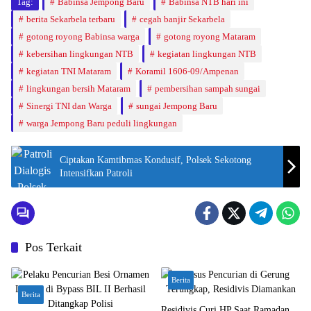
Tag:
Babinsa Jempong Baru
Babinsa NTB hari ini
berita Sekarbela terbaru
cegah banjir Sekarbela
gotong royong Babinsa warga
gotong royong Mataram
kebersihan lingkungan NTB
kegiatan lingkungan NTB
kegiatan TNI Mataram
Koramil 1606-09/Ampenan
lingkungan bersih Mataram
pembersihan sampah sungai
Sinergi TNI dan Warga
sungai Jempong Baru
warga Jempong Baru peduli lingkungan
Ciptakan Kamtibmas Kondusif, Polsek Sekotong
Intensifkan Patroli
Pos Terkait
Berita
Berita
Residivis Curi HP Saat Ramadan,