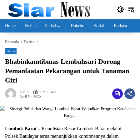
Langsung
ke
konten
Home
Berita
Peristiwa
Hukrim
Sosial
Budaya
Beranda
Berita
Berita
Bhabinkamtibmas Lembahsari Dorong
Pemanfaatan Pekarangan untuk Tanaman
Gizi
Admin
2 Min Baca
April 17, 2025
Lombok Barat –
Kepolisian Resor Lombok Barat melalui
Polsek Batulayar terus menunjukkan komitmennya dalam