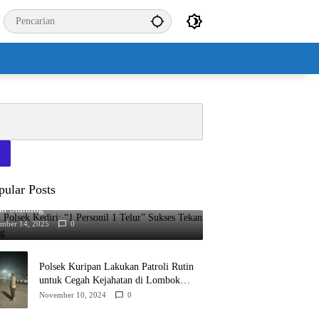
pular Posts
 Polsek Kediri: “1 Personil 1 Telur” Sukses
n Stunting
mber 14, 2025
0
Polsek Kuripan Lakukan Patroli Rutin
untuk Cegah Kejahatan di Lombok
Barat
November 10, 2024
0