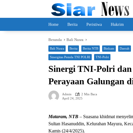
Langsung
ke
konten
Home
Berita
Peristiwa
Hukrim
Beranda
Bali Nusra
Bali Nusra
Berita
Berita NTB
Binkam
Daerah
Sinergitas Pemda TNI POLRI
TNI-Polri
Sinergi TNI-Polri da
Perayaan Galungan d
Admin
2 Min Baca
April 24, 2025
Mataram, NTB
– Suasana khidmat menyelimu
Sultan Hasanuddin, Kelurahan Mayura, Kec
Kamis (24/4/2025).