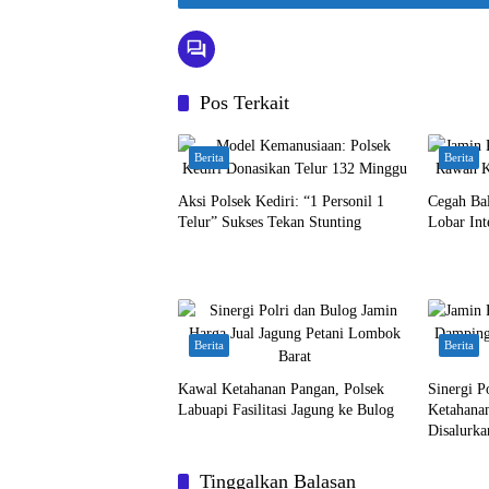
Pos Terkait
Berita
Berita
Aksi Polsek Kediri: “1 Personil 1
Cegah Bal
Telur” Sukses Tekan Stunting
Lobar Int
Berita
Berita
Kawal Ketahanan Pangan, Polsek
Sinergi P
Labuapi Fasilitasi Jagung ke Bulog
Ketahana
Disalurk
Tinggalkan Balasan