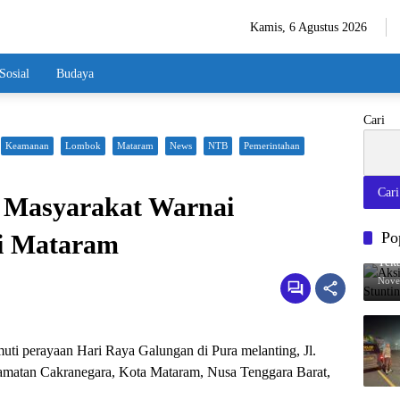
Kamis, 6 Agustus 2026
Sosial
Budaya
Cari
Keamanan
Lombok
Mataram
News
NTB
Pemerintahan
Cari
n Masyarakat Warnai
Po
i Mataram
Aksi
Teka
Nove
ti perayaan Hari Raya Galungan di Pura melanting, Jl.
amatan Cakranegara, Kota Mataram, Nusa Tenggara Barat,