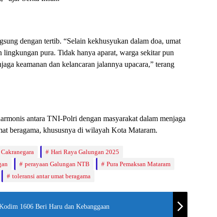
sung dengan tertib. “Selain kekhusyukan dalam doa, umat
n lingkungan pura. Tidak hanya aparat, warga sekitar pun
aga keamanan dan kelancaran jalannya upacara,” terang
 harmonis antara TNI-Polri dengan masyarakat dalam menjaga
s umat beragama, khususnya di wilayah Kota Mataram.
 Cakranegara
Hari Raya Galungan 2025
gan
perayaan Galungan NTB
Pura Pemaksan Mataram
toleransi antar umat beragama
 Kodim 1606 Beri Haru dan Kebanggaan