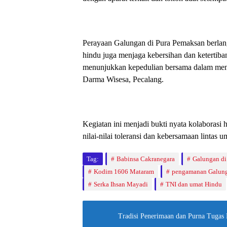
Perayaan Galungan di Pura Pemaksan berlang
hindu juga menjaga kebersihan dan ketertiba
menunjukkan kepedulian bersama dalam menj
Darma Wisesa, Pecalang.
Kegiatan ini menjadi bukti nyata kolaborasi
nilai-nilai toleransi dan kebersamaan linta
Tag:
Babinsa Cakranegara
Galungan di
Kodim 1606 Mataram
pengamanan Galun
Serka Ihsan Mayadi
TNI dan umat Hindu
Tradisi Penerimaan dan Purna Tugas