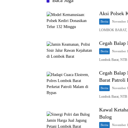
Baca Juga
Aksi Polsek K
Berita
November 1
LOMBOK BARAT, NTB
Cegah Balap L
Berita
November 1
Lombok Barat, NTB 
Cegah Balap 
Barat Patroli 
Berita
November 1
Lombok Barat, NTB –
Kawal Ketahan
Bulog
Berita
November 1