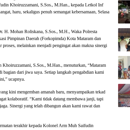
udin Khoiruzzamani, S.Sos., M.Han., kepada Letkol Inf
ngat, haru, sekaligus penuh semangat kebersamaan, Selasa
r. H. Mohan Roliskana, S.Sos., M.H., Waka Polresta
ikasi Pimpinan Daerah (Forkopimda) Kota Mataram dan
ar proses, melainkan menjadi pengingat akan makna sinergi
n Khoiruzzamani, S.Sos., M.Han., menuturkan, “Mataram
di bagian dari jiwa saya. Setiap langkah pengabdian kami
ini,” ucapnya.
 yang kini mengemban amanah baru, menyampaikan tekad
at kolaboratif. “Kami tidak datang membawa janji, tapi
jaga. Sinergi yang telah dibangun akan kami rawat dan
matan terakhir kepada Kolonel Arm Muh Saifudin