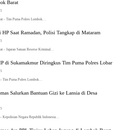
ok Barat
25
rat – Tim Puma Polres Lombok…
ri HP Saat Ramadan, Polisi Tangkap di Mataram
25
t – Jajaran Satuan Reserse Kriminal…
HP di Sukamakmur Diringkus Tim Puma Polres Lobar
25
 – Tim Puma Polres Lombok…
mas Salurkan Bantuan Gizi ke Lansia di Desa
25
– Kepolisian Negara Republik Indonesia…