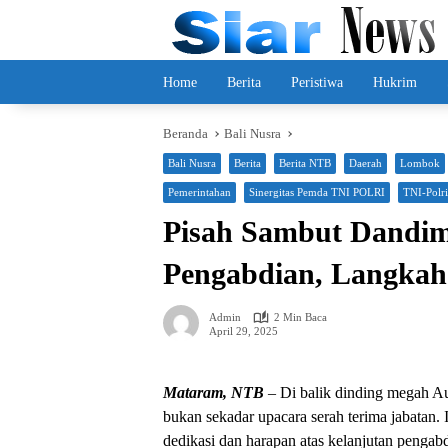
Langsung
ke
konten
Home
Berita
Peristiwa
Hukrim
Beranda
Bali Nusra
Bali Nusra
Berita
Berita NTB
Daerah
Lombok
Pemerintahan
Sinergitas Pemda TNI POLRI
TNI-Polri
Pisah Sambut Dandim
Pengabdian, Langkah
Admin
2 Min Baca
April 29, 2025
Mataram, NTB
– Di balik dinding megah A
bukan sekadar upacara serah terima jabatan.
dedikasi dan harapan atas kelanjutan peng