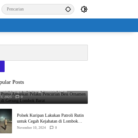
pular Posts
 Puma Amankan Pelaku Pencurian Besi
amen Lampu di Gerung Lombok Barat
23, 2025
0
Polsek Kuripan Lakukan Patroli Rutin
untuk Cegah Kejahatan di Lombok
Barat
November 10, 2024
0