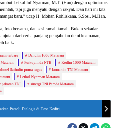
yambut Letkol Inf Nyarman, M.Tr (Han) dengan optimisme.
intah, tapi juga menyatu dengan rakyat. Dan hari ini kita
semangat baru.” ucap H. Mohan Rohliskana, S.Sos., M.Han.
a, foto bersama, dan sesi ramah tamah. Bukan sekadar
anjutan dari cerita panjang pengabdian demi keamanan,
ih baik.
aram terbaru
Dandim 1606 Mataram
 Mataram
Forkopimda NTB
Kodim 1606 Mataram
lonel Saifudin purna tugas
komando TNI Mataram
ataram
Letkol Nyarman Mataram
ma jabatan TNI
sinergi TNI Pemda Mataram
m
tkan Patroli Dialogis di Desa Kediri