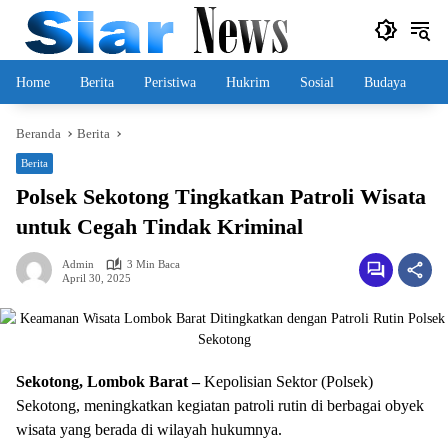
Langsung
ke
konten
Home
Berita
Peristiwa
Hukrim
Sosial
Budaya
Beranda
Berita
Berita
Polsek Sekotong Tingkatkan Patroli Wisata
untuk Cegah Tindak Kriminal
Admin
3 Min Baca
April 30, 2025
Sekotong, Lombok Barat –
Kepolisian Sektor (Polsek)
Sekotong, meningkatkan kegiatan patroli rutin di berbagai obyek
wisata yang berada di wilayah hukumnya.