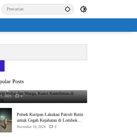
pular Posts
rgi Polisi dan Warga, Kunci Kamtibmas di
otong
17, 2025
0
Polsek Kuripan Lakukan Patroli Rutin
untuk Cegah Kejahatan di Lombok
Barat
November 10, 2024
0