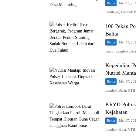
Berita
Mei 17, 20
Batulayar, Lombok Ba
106 Pekan Pol
Balita
Berita
Mei 17, 20
Kediri, Lombok Barat
Kepedulian P
Nutrisi Mant
Berita
Mei 17, 20
Lombok Barat, NTB –
KRYD Polres 
Kejahatan
Berita
Mei 17, 20
Lombok Barat, NTB 