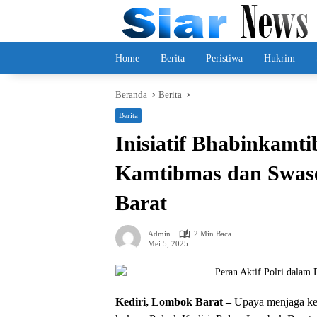
Langsung
ke
konten
Home
Berita
Peristiwa
Hukrim
Beranda
Berita
Berita
Inisiatif Bhabinkamt
Kamtibmas dan Swas
Barat
Admin
2 Min Baca
Mei 5, 2025
Kediri, Lombok Barat –
Upaya menjaga kea