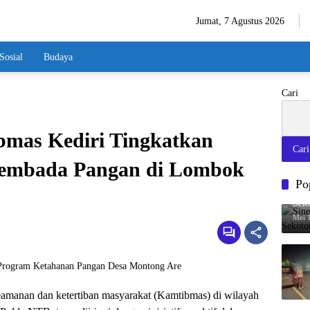
Jumat, 7 Agustus 2026
Sosial
Budaya
Cari
ibmas Kediri Tingkatkan
Cari
embada Pangan di Lombok
Po
Sine
Sek
Mei 
manan dan ketertiban masyarakat (Kamtibmas) di wilayah