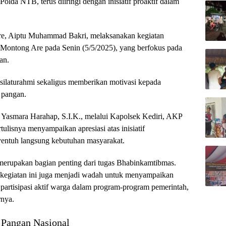
lda NTB, terus diiringi dengan inisiatif proaktif dalam
re, Aiptu Muhammad Bakri, melaksanakan kegiatan
 Montong Are pada Senin (5/5/2025), yang berfokus pada
an.
i silaturahmi sekaligus memberikan motivasi kepada
 pangan.
asmara Harahap, S.I.K., melalui Kapolsek Kediri, AKP
tulisnya menyampaikan apresiasi atas inisiatif
entuh langsung kebutuhan masyarakat.
 merupakan bagian penting dari tugas Bhabinkamtibmas.
 kegiatan ini juga menjadi wadah untuk menyampaikan
partisipasi aktif warga dalam program-program pemerintah,
rnya.
Pangan Nasional