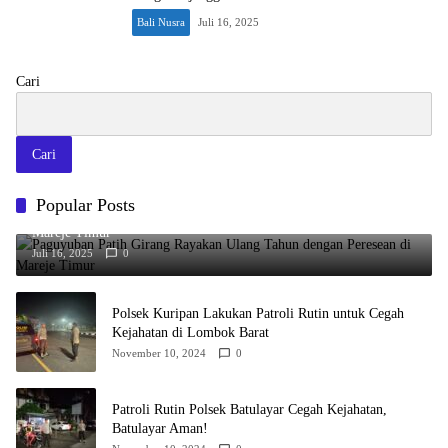
Bali Nusra
Juli 16, 2025
Cari
Cari
Popular Posts
Paguyuban Patih Girang Rayakan Ulang Tahun dengan Peresean di
Mareje Timur
Juli 16, 2025
0
Polsek Kuripan Lakukan Patroli Rutin untuk Cegah
Kejahatan di Lombok Barat
November 10, 2024
0
Patroli Rutin Polsek Batulayar Cegah Kejahatan,
Batulayar Aman!