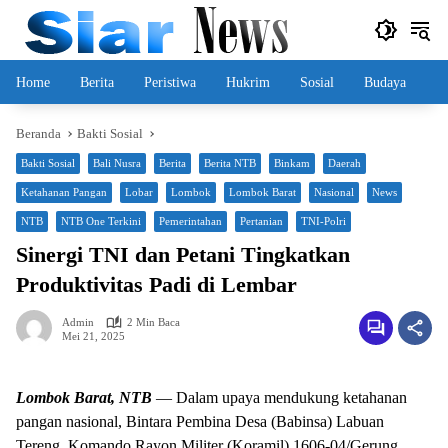
Langsung
ke
konten
Home
Berita
Peristiwa
Hukrim
Sosial
Budaya
Beranda
Bakti Sosial
Bakti Sosial
Bali Nusra
Berita
Berita NTB
Binkam
Daerah
Ketahanan Pangan
Lobar
Lombok
Lombok Barat
Nasional
News
NTB
NTB One Terkini
Pemerintahan
Pertanian
TNI-Polri
Sinergi TNI dan Petani Tingkatkan
Produktivitas Padi di Lembar
Admin
2 Min Baca
Mei 21, 2025
Lombok Barat, NTB
— Dalam upaya mendukung ketahanan
pangan nasional, Bintara Pembina Desa (Babinsa) Labuan
Tereng, Komando Rayon Militer (Koramil) 1606-04/Gerung,