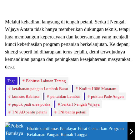
Melalui kehadiran langsung di tengah petani, Serka I Nengah
Wijaya Antara tidak hanya memberikan dukungan teknis, tetapi
juga membangun kepercayaan dan kebersamaan yang menjadi
kunci keberhasilan program pertanian berkelanjutan. Ke depan,
sinergi seperti ini diharapkan terus terjalin, demi terwujudnya
kemandirian pangan dan peningkatan kesejahteraan masyarakat
desa.
Tag:
Babinsa Labuan Tereng
ketahanan pangan Lombok Barat
Kodim 1606 Mataram
komsos Babinsa
pertanian Lembar
poktan Pade Angen
pupuk padi urea poska
Serka I Nengah Wijaya
TNI AD bantu petani
TNI bantu petani
Bhabinkamtibmas Batulayar Barat Gencarkan Program
Ketahanan Pangan Rumah Tangga