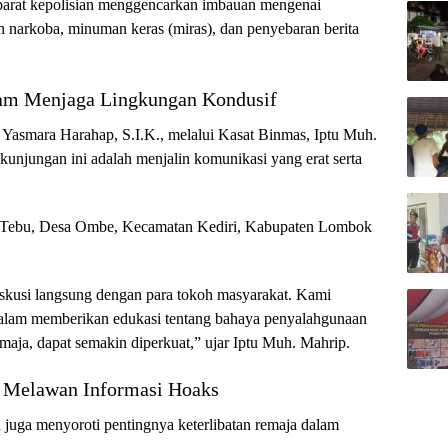
aparat kepolisian menggencarkan imbauan mengenai
 narkoba, minuman keras (miras), dan penyebaran berita
lam Menjaga Lingkungan Kondusif
asmara Harahap, S.I.K., melalui Kasat Binmas, Iptu Muh.
unjungan ini adalah menjalin komunikasi yang erat serta
n Tebu, Desa Ombe, Kecamatan Kediri, Kabupaten Lombok
iskusi langsung dengan para tokoh masyarakat. Kami
 dalam memberikan edukasi tentang bahaya penyalahgunaan
maja, dapat semakin diperkuat,” ujar Iptu Muh. Mahrip.
 Melawan Informasi Hoaks
n juga menyoroti pentingnya keterlibatan remaja dalam