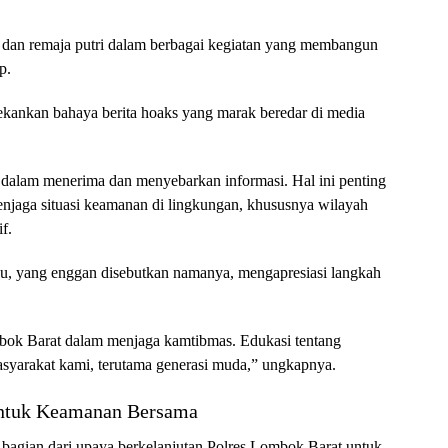
ja dan remaja putri dalam berbagai kegiatan yang membangun
p.
ekankan bahaya berita hoaks yang marak beredar di media
f dalam menerima dan menyebarkan informasi. Hal ini penting
njaga situasi keamanan di lingkungan, khususnya wilayah
f.
, yang enggan disebutkan namanya, mengapresiasi langkah
ok Barat dalam menjaga kamtibmas. Edukasi tentang
asyarakat kami, terutama generasi muda,” ungkapnya.
ntuk Keamanan Bersama
bagian dari upaya berkelanjutan Polres Lombok Barat untuk