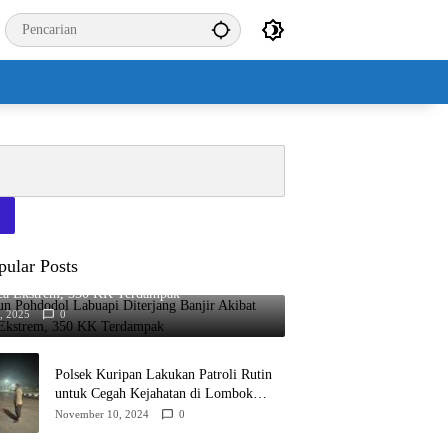
pular Posts
n Pohdodol Labuapi Diterjang Banjir Akibat
ca Ekstrem, 350 KK Terdampak
7, 2025
0
Polsek Kuripan Lakukan Patroli Rutin
untuk Cegah Kejahatan di Lombok
Barat
November 10, 2024
0