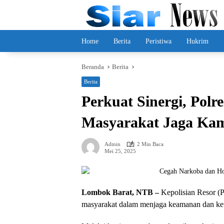
Langsung
ke
konten
Home
Berita
Peristiwa
Hukrim
Beranda
Berita
Berita
Perkuat Sinergi, Pol
Masyarakat Jaga Ka
Admin
2 Min Baca
Mei 25, 2025
Lombok Barat, NTB –
Kepolisian Resor (P
masyarakat dalam menjaga keamanan dan ket