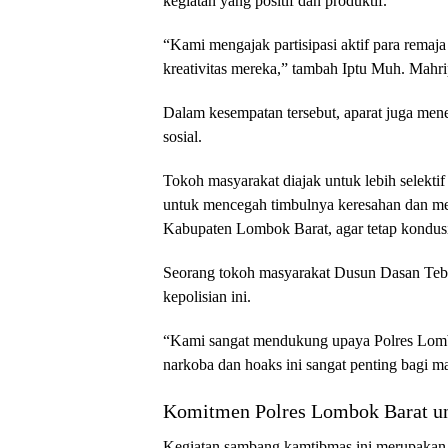
kegiatan yang positif dan produktif.
“Kami mengajak partisipasi aktif para rema
kreativitas mereka,” tambah Iptu Muh. Mahri
Dalam kesempatan tersebut, aparat juga men
sosial.
Tokoh masyarakat diajak untuk lebih selekti
untuk mencegah timbulnya keresahan dan me
Kabupaten Lombok Barat, agar tetap kondusi
Seorang tokoh masyarakat Dusun Dasan Tebu
kepolisian ini.
“Kami sangat mendukung upaya Polres Lomb
narkoba dan hoaks ini sangat penting bagi m
Komitmen Polres Lombok Barat u
Kegiatan sambang kamtibmas ini merupakan 