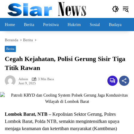
Langsung
ke
konten
Home
Berita
Peristiwa
Hukrim
Sosial
Budaya
Beranda
Berita
Berita
Cegah Kejahatan, Polisi Gerung Sisir Tiga
Titik Rawan
Admin
3 Min Baca
Juni 9, 2025
Lombok Barat, NTB –
Kepolisian Sektor Gerung, Polres
Lombok Barat, Polda NTB, semakin mengintensifkan upaya
menjaga keamanan dan ketertiban masyarakat (Kamtibmas)