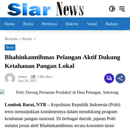
Langsung
ke
konten
Home
Berita
Peristiwa
Hukrim
Sosial
Budaya
Beranda
Berita
Berita
Bhabinkamtibmas Pelangan Aktif Dukung
Ketahanan Pangan Lokal
Admin
3 Min Baca
Juni 16, 2025
Lombok Barat, NTB –
Kepolisian Republik Indonesia (Polri)
terus menunjukkan komitmennya dalam mendukung program
ketahanan pangan nasional. Di berbagai daerah, jajaran Polri
melalui peran aktif Bhabinkamtibmas secara konsisten turun