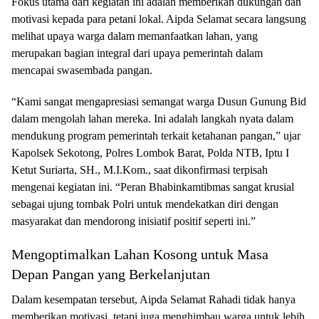
Fokus utama dari kegiatan ini adalah memberikan dukungan dan
motivasi kepada para petani lokal. Aipda Selamat secara langsung
melihat upaya warga dalam memanfaatkan lahan, yang
merupakan bagian integral dari upaya pemerintah dalam
mencapai swasembada pangan.
“Kami sangat mengapresiasi semangat warga Dusun Gunung Bid
dalam mengolah lahan mereka. Ini adalah langkah nyata dalam
mendukung program pemerintah terkait ketahanan pangan,” ujar
Kapolsek Sekotong, Polres Lombok Barat, Polda NTB, Iptu I
Ketut Suriarta, SH., M.I.Kom., saat dikonfirmasi terpisah
mengenai kegiatan ini. “Peran Bhabinkamtibmas sangat krusial
sebagai ujung tombak Polri untuk mendekatkan diri dengan
masyarakat dan mendorong inisiatif positif seperti ini.”
Mengoptimalkan Lahan Kosong untuk Masa
Depan Pangan yang Berkelanjutan
Dalam kesempatan tersebut, Aipda Selamat Rahadi tidak hanya
memberikan motivasi, tetapi juga menghimbau warga untuk lebih