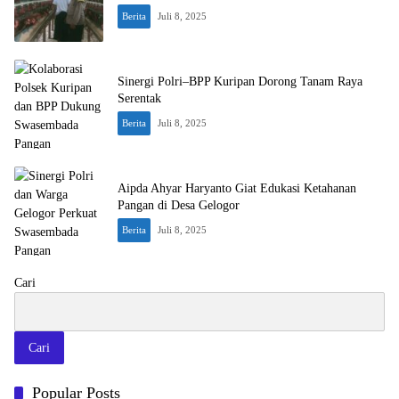
Berita
Juli 8, 2025
Sinergi Polri–BPP Kuripan Dorong Tanam Raya
Serentak
Berita
Juli 8, 2025
Aipda Ahyar Haryanto Giat Edukasi Ketahanan
Pangan di Desa Gelogor
Berita
Juli 8, 2025
Cari
Cari
Polisi dan Petani Labuapi Bersinergi Perkuat Ketahanan Pangan
Popular Posts
Desa