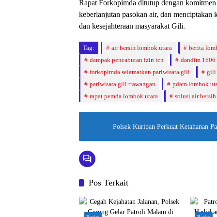
Rapat Forkopimda ditutup dengan komitmen 
keberlanjutan pasokan air, dan menciptaka
dan kesejahteraan masyarakat Gili.
Tag:
air bersih lombok utara
berita lom
dampak pencabutan izin tcn
dandim 1606
forkopimda selamatkan pariwisata gili
gil
pariwisata gili trawangan
pdam lombok ut
rapat pemda lombok utara
solusi air bersih
Polsek Kuripan Perkuat Ketahanan P
Pos Terkait