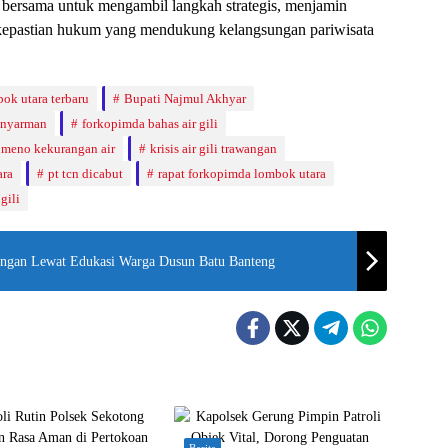
bersama untuk mengambil langkah strategis, menjamin
n kepastian hukum yang mendukung kelangsungan pariwisata
bok utara terbaru
Bupati Najmul Akhyar
 nyarman
forkopimda bahas air gili
i meno kekurangan air
krisis air gili trawangan
ara
pt tcn dicabut
rapat forkopimda lombok utara
 gili
angan Lewat Edukasi Warga Dusun Batu Banteng