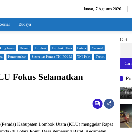
Jumat, 7 Agustus 2026
Sosial
Budaya
Cari
aking News
Daerah
Lombok
Lombok Utara
Lotara
Nasional
ta
Pemerintahan
Sinergitas Pemda TNI POLRI
TNI-Polri
Travel
Cari
LU Fokus Selamatkan
Po
Cega
Pat
Sept
(Pemda) Kabupaten Lombok Utara (KLU) menggelar Rapat
mda) di Lotara Point, Desa Pemenang Barat, Kecamatan