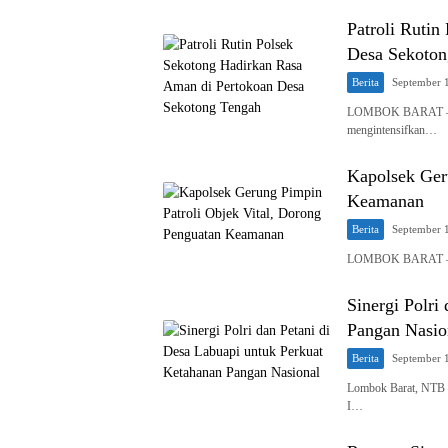
Patroli Ruti
Desa Sekoton
Berita
September 
LOMBOK BARAT — Kep
mengintensifkan…
Kapolsek Ger
Keamanan
Berita
September 
LOMBOK BARAT – Pol
Sinergi Polri
Pangan Nasio
Berita
September 
Lombok Barat, NTB –
I…