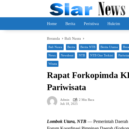
Langsung
ke
konten
Home
Berita
Peristiwa
Hukrim
Beranda
Bali Nusra
Bali Nusra
Berita
Berita NTB
Berita Utama
Bre
News
Newsbeat
NTB
NTB One Terkini
Pariwisa
Wisata
Rapat Forkopimda K
Pariwisata
Admin
2 Min Baca
Juli 18, 2025
Lombok Utara, NTB
— Pemerintah Daerah 
Forum Koordinasi Pimpinan Daerah (Forkopi