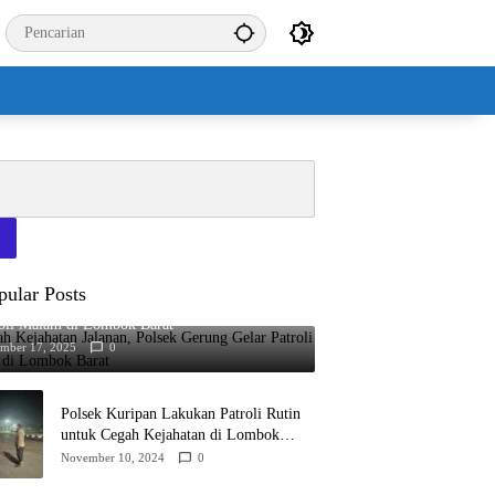
pular Posts
h Kejahatan Jalanan, Polsek Gerung Gelar
roli Malam di Lombok Barat
ember 17, 2025
0
Polsek Kuripan Lakukan Patroli Rutin
untuk Cegah Kejahatan di Lombok
Barat
November 10, 2024
0