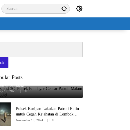
rch
pular Posts
sipasi 3C, Polsek Batulayar Gencar Patroli
am di Senggigi
ary 19, 2025
0
Polsek Kuripan Lakukan Patroli Rutin
untuk Cegah Kejahatan di Lombok
Barat
November 10, 2024
0