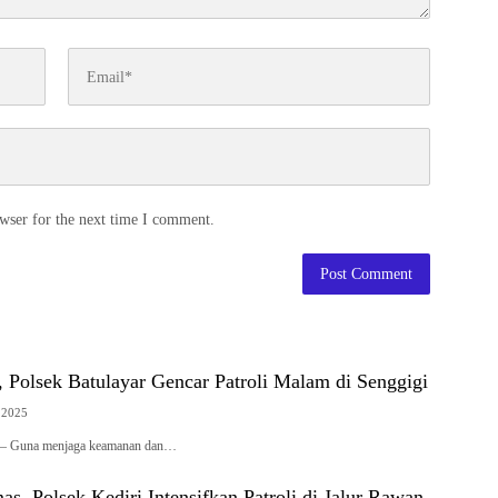
wser for the next time I comment.
, Polsek Batulayar Gencar Patroli Malam di Senggigi
 2025
 – Guna menjaga keamanan dan…
s, Polsek Kediri Intensifkan Patroli di Jalur Rawan