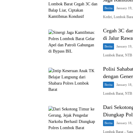
Berita
January 19,
Kediri, Lombok Bar
Cegah 3C dan
di Jalur Raw
Berita
January 19,
Lombok Barat, NTB 
Polisi Sahaba
dengan Gener
Berita
January 18,
Lombok Barat, NTB 
Dari Sekoton
Diungkap Pol
Berita
January 18,
Lombok Barat – Satu