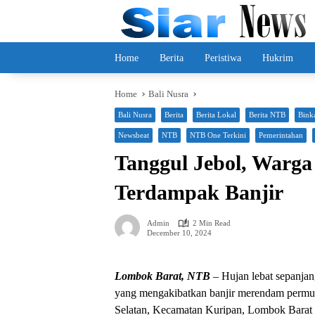
Skip
to
content
Home
Berita
Peristiwa
Hukrim
Home
Bali Nusra
Bali Nusra
Berita
Berita Lokal
Berita NTB
Bink
Newsbeat
NTB
NTB One Terkini
Pemerintahan
Tanggul Jebol, Warg
Terdampak Banjir
Admin
2 Min Read
December 10, 2024
Lombok Barat, NTB
– Hujan lebat sepanja
yang mengakibatkan banjir merendam permu
Selatan, Kecamatan Kuripan, Lombok Barat (