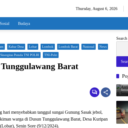
Thursday, August 6, 2026
Sosial
Budaya
Search
am
Kabar Desa
Lobar
Lombok
Lombok Barat
Nasional
News
Sinergitas Pemda TNI POLRI
TNI-Polri
Sea
a Tunggulawang Barat
Po
Anti
Mal
Janu
ng hari menyebabkan tanggul sungai Gunung Sasak jebol,
kiman warga di Dusun Tunggulawang Barat, Desa Kuripan
Lobar), Senin Sore (9/12/2024).