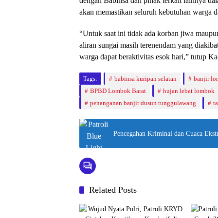
dengan Babinsa dan pihak terkait lainnya d
akan memastikan seluruh kebutuhan warga da
“Untuk saat ini tidak ada korban jiwa maup
aliran sungai masih terenendam yang diakibat
warga dapat beraktivitas esok hari,” tutup 
Tags:
babinsa kuripan selatan
banjir l
BPBD Lombok Barat
hujan lebat lombok
penanganan banjir dusun tunggulawang
t
Pencegahan Kriminal dan Cuaca Ekstr
Related Posts