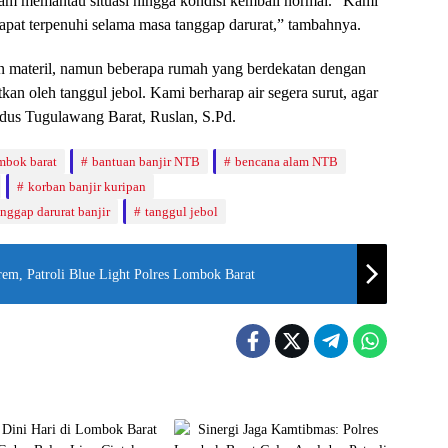
alam memantau situasi hingga kondisi kembali normal. “Kami
pat terpenuhi selama masa tanggap darurat,” tambahnya.
un materil, namun beberapa rumah yang berdekatan dengan
kan oleh tanggul jebol. Kami berharap air segera surut, agar
Kadus Tugulawang Barat, Ruslan, S.Pd.
ombok barat
bantuan banjir NTB
bencana alam NTB
korban banjir kuripan
anggap darurat banjir
tanggul jebol
em, Patroli Blue Light Polres Lombok Barat