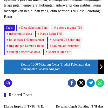
tetapi juga mempererat hubungan antarwarga dan institusi, guna
menciptakan kehidupan yang lebih harmonis di Desa Sekotong
Barat.
Tags:
Desa Sekotong Barat
gotong royong TNI
infrastruktur desa
Karya Bakti TNI
kolaborasi TNI masyarakat
Koramil 06 Sekotong
lingkungan Lombok Barat
saluran air tersumbat
sinergi pemerintah desa
solusi saluran air
Kodim 1606/Mataram Gelar Tradisi Pelepasan dan
Penempatan Jabatan Anggota
Related Posts
Bali Nusra
Bakti Sosial
Dialog Inspiratif TVRI NTB:
Bersama Cegah Stunting: TNI dan