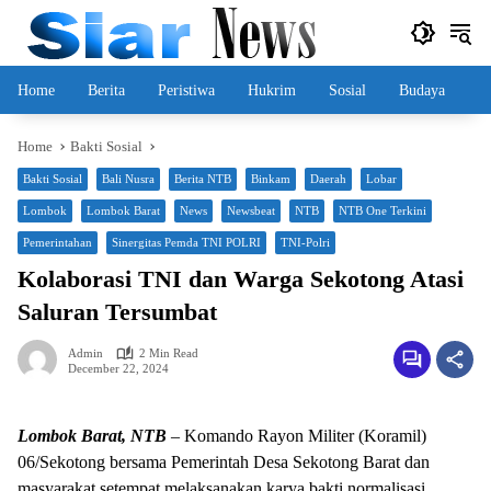
Skip
to
content
Home
Berita
Peristiwa
Hukrim
Sosial
Budaya
Home
Bakti Sosial
Bakti Sosial
Bali Nusra
Berita NTB
Binkam
Daerah
Lobar
Lombok
Lombok Barat
News
Newsbeat
NTB
NTB One Terkini
Pemerintahan
Sinergitas Pemda TNI POLRI
TNI-Polri
Kolaborasi TNI dan Warga Sekotong Atasi
Saluran Tersumbat
Admin
2 Min Read
December 22, 2024
Lombok Barat, NTB
– Komando Rayon Militer (Koramil)
06/Sekotong bersama Pemerintah Desa Sekotong Barat dan
masyarakat setempat melaksanakan karya bakti normalisasi