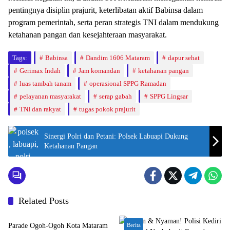
pentingnya disiplin prajurit, keterlibatan aktif Babinsa dalam
program pemerintah, serta peran strategis TNI dalam mendukung
ketahanan pangan dan kesejahteraan masyarakat.
Tags:
Babinsa
Dandim 1606 Mataram
dapur sehat
Gerimax Indah
Jam komandan
ketahanan pangan
luas tambah tanam
operasional SPPG Ramadan
pelayanan masyarakat
serap gabah
SPPG Lingsar
TNI dan rakyat
tugas pokok prajurit
Sinergi Polri dan Petani: Polsek Labuapi Dukung
Ketahanan Pangan
Related Posts
Bali Nusra
Parade Ogoh-Ogoh Kota Mataram
Berita