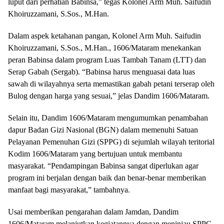
luput dari perhatian Babinsa,” tegas Kolonel Arm Muh. Saifudin
Khoiruzzamani, S.Sos., M.Han.
Dalam aspek ketahanan pangan, Kolonel Arm Muh. Saifudin
Khoiruzzamani, S.Sos., M.Han., 1606/Mataram menekankan
peran Babinsa dalam program Luas Tambah Tanam (LTT) dan
Serap Gabah (Sergab). “Babinsa harus menguasai data luas
sawah di wilayahnya serta memastikan gabah petani terserap oleh
Bulog dengan harga yang sesuai,” jelas Dandim 1606/Mataram.
Selain itu, Dandim 1606/Mataram mengumumkan penambahan
dapur Badan Gizi Nasional (BGN) dalam memenuhi Satuan
Pelayanan Pemenuhan Gizi (SPPG) di sejumlah wilayah teritorial
Kodim 1606/Mataram yang bertujuan untuk membantu
masyarakat. “Pendampingan Babinsa sangat diperlukan agar
program ini berjalan dengan baik dan benar-benar memberikan
manfaat bagi masyarakat,” tambahnya.
Usai memberikan pengarahan dalam Jamdan, Dandim
1606/Mataram melanjutkan kegiatannya dengan meninjau SPPG