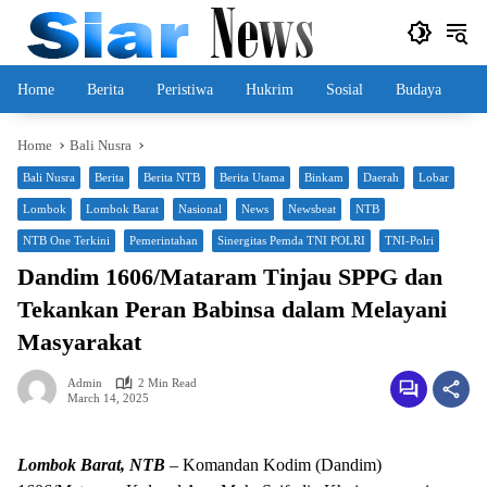
Skip
to
content
Home
Berita
Peristiwa
Hukrim
Sosial
Budaya
Home
Bali Nusra
Bali Nusra
Berita
Berita NTB
Berita Utama
Binkam
Daerah
Lobar
Lombok
Lombok Barat
Nasional
News
Newsbeat
NTB
NTB One Terkini
Pemerintahan
Sinergitas Pemda TNI POLRI
TNI-Polri
Dandim 1606/Mataram Tinjau SPPG dan
Tekankan Peran Babinsa dalam Melayani
Masyarakat
Admin
2 Min Read
March 14, 2025
Lombok Barat, NTB
– Komandan Kodim (Dandim)