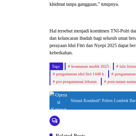
khidmat tanpa gangguan,” tutupnya.
Hal tersebut menjadi komitmen TNI-Polri dan
dan kelancaran ibadah bagi seluruh umat ber
perayaan Idul Fitri dan Nyepi 2025 dapat b
keberkahan.
Tags:
keamanan mudik 2025
lalu lint
pengamanan idul fitri 1446 h
pengamanan
pos pengamanan lebaran
pura taman narm
Situasi Kondusif! Polres Lombok Bar
Related Posts