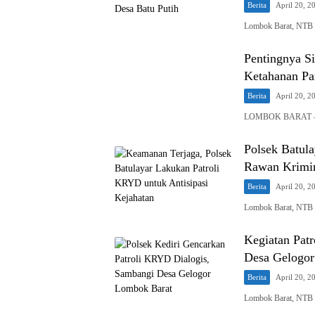
Berita
April 20, 2
Lombok Barat, NTB –
Pentingnya S
Ketahanan Pa
Berita
April 20, 2
LOMBOK BARAT – Bh
Polsek Batul
Rawan Krimin
Berita
April 20, 2
Lombok Barat, NTB –
Kegiatan Pat
Desa Gelogor
Berita
April 20, 2
Lombok Barat, NTB 