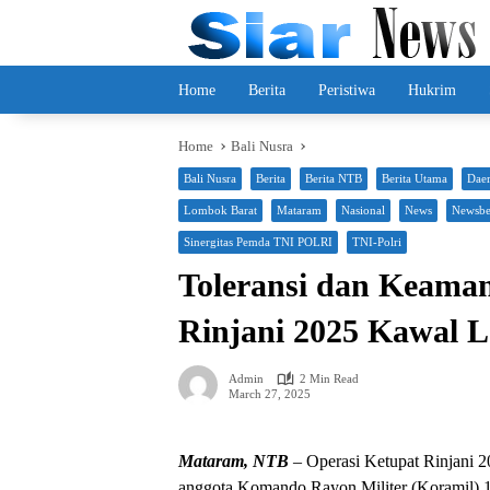
Skip
to
content
Home
Berita
Peristiwa
Hukrim
Home
Bali Nusra
Bali Nusra
Berita
Berita NTB
Berita Utama
Dae
Lombok Barat
Mataram
Nasional
News
Newsbe
Sinergitas Pemda TNI POLRI
TNI-Polri
Toleransi dan Keaman
Rinjani 2025 Kawal 
Admin
2 Min Read
March 27, 2025
Mataram, NTB
– Operasi Ketupat Rinjani 2
anggota Komando Rayon Militer (Koramil) 