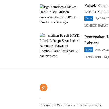
Polsek Kurip
Dusun Padat
Berita
April 20, 2
LOMBOK BARAT – Ke
Pencegahan K
Labuapi
Berita
April 20, 2
Lombok Barat – Kepo
Powered by WordPress
-
Theme: wpmedia.