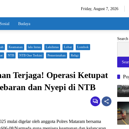
Friday, August 7, 2026
Sosial
Budaya
Search
rah
Keamanan
lalu lintas
Lalulintas
Lobar
Lombok
at
NTB
NTB One Terkini
Pemerintahan
Religi
Sea
an Terjaga! Operasi Ketupat
Po
Bha
Lebaran dan Nyepi di NTB
Pem
Pan
April
025 mulai digelar oleh anggota Polres Mataram bersama
1606-08/Narmada guna menjaga keamanan dan kelancaran