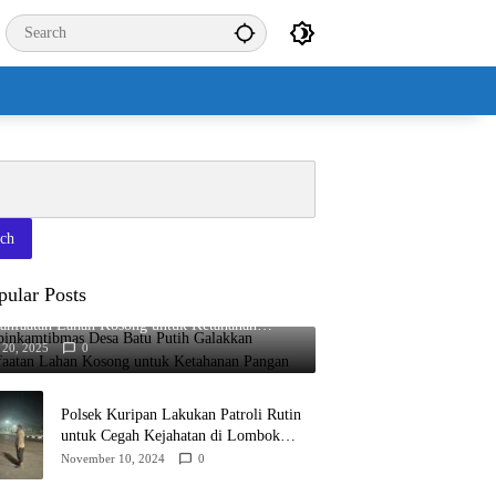
rch
pular Posts
binkamtibmas Desa Batu Putih Galakkan
anfaatan Lahan Kosong untuk Ketahanan
gan
 20, 2025
0
Polsek Kuripan Lakukan Patroli Rutin
untuk Cegah Kejahatan di Lombok
Barat
November 10, 2024
0