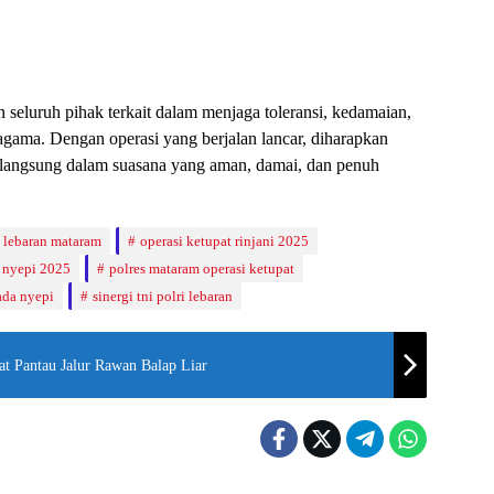
 seluruh pihak terkait dalam menjaga toleransi, kedamaian,
agama. Dengan operasi yang berjalan lancar, diharapkan
erlangsung dalam suasana yang aman, damai, dan penuh
as lebaran mataram
operasi ketupat rinjani 2025
 nyepi 2025
polres mataram operasi ketupat
ada nyepi
sinergi tni polri lebaran
at Pantau Jalur Rawan Balap Liar