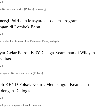
025
 Kepolisian Sektor (Polsek) Sekotong,…
inergi Polri dan Masyarakat dalam Program
ngan di Lombok Barat
025
abinkamtibmas Desa Batulayar Barat, wilayah…
ayar Gelar Patroli KRYD, Jaga Keamanan di Wilayah
alitas
025
 Jajaran Kepolisian Sektor (Polsek)…
roli KRYD Polsek Kediri: Membangun Keamanan
 dengan Dialogis
025
– Upaya menjaga situasi keamanan…