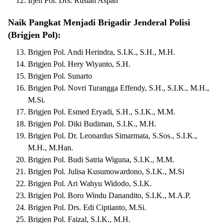
Irjen Pol. Drs. Ruslan Aspan
Naik Pangkat Menjadi Brigadir Jenderal Polisi
(Brigjen Pol):
Brigjen Pol. Andi Herindra, S.I.K., S.H., M.H.
Brigjen Pol. Hery Wiyanto, S.H.
Brigjen Pol. Sunarto
Brigjen Pol. Novri Turangga Effendy, S.H., S.I.K., M.H.,
M.Si.
Brigjen Pol. Esmed Eryadi, S.H., S.I.K., M.M.
Brigjen Pol. Diki Budiman, S.I.K., M.H.
Brigjen Pol. Dr. Leonardus Simarmata, S.Sos., S.I.K.,
M.H., M.Han.
Brigjen Pol. Budi Satria Wiguna, S.I.K., M.M.
Brigjen Pol. Julisa Kusumowardono, S.I.K., M.Si
Brigjen Pol. Ari Wahyu Widodo, S.I.K.
Brigjen Pol. Boro Windu Danandito, S.I.K., M.A.P.
Brigjen Pol. Drs. Edi Ciptianto, M.Si.
Brigjen Pol. Faizal, S.I.K., M.H.