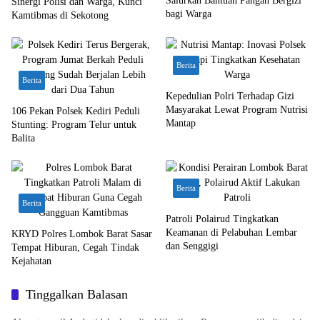
Salurkan Bantuan Pangan Bergizi
Sinergi Polisi dan Warga, Kunci
bagi Warga
Kamtibmas di Sekotong
Berita
Berita
Kepedulian Polri Terhadap Gizi
Masyarakat Lewat Program Nutrisi
106 Pekan Polsek Kediri Peduli
Mantap
Stunting: Program Telur untuk
Balita
Berita
Berita
Patroli Polairud Tingkatkan
Keamanan di Pelabuhan Lembar
KRYD Polres Lombok Barat Sasar
dan Senggigi
Tempat Hiburan, Cegah Tindak
Kejahatan
Tinggalkan Balasan