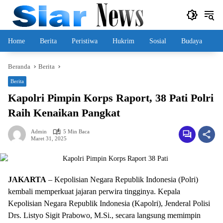
Langsung
ke
konten
Home
Berita
Peristiwa
Hukrim
Sosial
Budaya
Beranda
Berita
Berita
Kapolri Pimpin Korps Raport, 38 Pati Polri
Raih Kenaikan Pangkat
Admin
5 Min Baca
Maret 31, 2025
JAKARTA
– Kepolisian Negara Republik Indonesia (Polri)
kembali memperkuat jajaran perwira tingginya. Kepala
Kepolisian Negara Republik Indonesia (Kapolri), Jenderal Polisi
Drs. Listyo Sigit Prabowo, M.Si., secara langsung memimpin