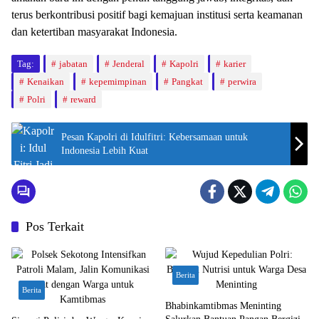
terus berkontribusi positif bagi kemajuan institusi serta keamanan
dan ketertiban masyarakat Indonesia.
Tag:
jabatan
Jenderal
Kapolri
karier
Kenaikan
kepemimpinan
Pangkat
perwira
Polri
reward
Pesan Kapolri di Idulfitri: Kebersamaan untuk
Indonesia Lebih Kuat
Pos Terkait
Berita
Berita
Bhabinkamtibmas Meninting