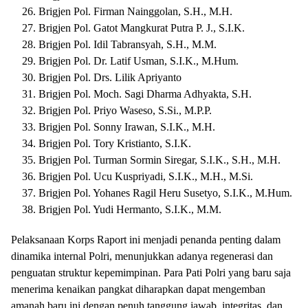
Brigjen Pol. Firman Nainggolan, S.H., M.H.
Brigjen Pol. Gatot Mangkurat Putra P. J., S.I.K.
Brigjen Pol. Idil Tabransyah, S.H., M.M.
Brigjen Pol. Dr. Latif Usman, S.I.K., M.Hum.
Brigjen Pol. Drs. Lilik Apriyanto
Brigjen Pol. Moch. Sagi Dharma Adhyakta, S.H.
Brigjen Pol. Priyo Waseso, S.Si., M.P.P.
Brigjen Pol. Sonny Irawan, S.I.K., M.H.
Brigjen Pol. Tory Kristianto, S.I.K.
Brigjen Pol. Turman Sormin Siregar, S.I.K., S.H., M.H.
Brigjen Pol. Ucu Kuspriyadi, S.I.K., M.H., M.Si.
Brigjen Pol. Yohanes Ragil Heru Susetyo, S.I.K., M.Hum.
Brigjen Pol. Yudi Hermanto, S.I.K., M.M.
Pelaksanaan Korps Raport ini menjadi penanda penting dalam
dinamika internal Polri, menunjukkan adanya regenerasi dan
penguatan struktur kepemimpinan. Para Pati Polri yang baru saja
menerima kenaikan pangkat diharapkan dapat mengemban
amanah baru ini dengan penuh tanggung jawab, integritas, dan