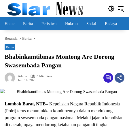
Langsung
ke
konten
Home
Berita
Peristiwa
Hukrim
Sosial
Budaya
Beranda
Berita
Berita
Bhabinkamtibmas Montong Are Dorong
Swasembada Pangan
Admin
3 Min Baca
Juni 16, 2025
Lombok Barat, NTB–
Kepolisian Negara Republik Indonesia
(Polri) terus menunjukkan komitmennya dalam mendukung
program swasembada pangan nasional. Melalui jajaran kepolisian
di daerah, upaya mendorong ketahanan pangan di tingkat