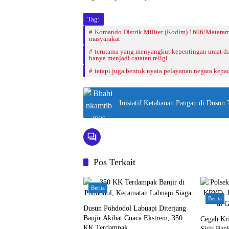
Tag:
Komando Distrik Militer (Kodim) 1606/Mataram
masyarakat
terutama yang menyangkut kepentingan umat dan
hanya menjadi catatan religi
tetapi juga bentuk nyata pelayanan negara kepa
Inisiatif Ketahanan Pangan di Dusu
Pos Terkait
Berita
Berita
Dusun Pohdodol Labuapi Diterjang
Banjir Akibat Cuaca Ekstrem, 350
Cegah Kri
KK Terdampak
Sisir Bank