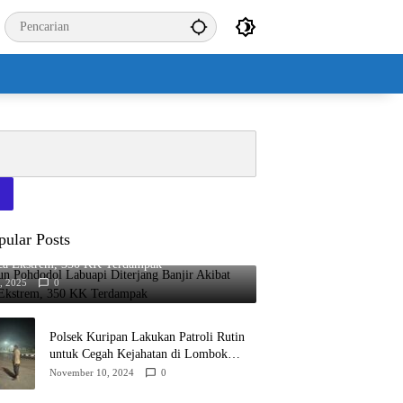
pular Posts
n Pohdodol Labuapi Diterjang Banjir Akibat
ca Ekstrem, 350 KK Terdampak
7, 2025
0
Polsek Kuripan Lakukan Patroli Rutin
untuk Cegah Kejahatan di Lombok
Barat
November 10, 2024
0