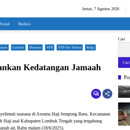
Jumat, 7 Agustus 2026
Sosial
Budaya
Cari
manan
Lombok
Mataram
NTB
NTB One Terkini
Religi
Cari
mankan Kedatangan Jamaah
Po
Dusu
Cua
Juli 
yelimuti suasana di Asrama Haji Jempong Baru, Kecamatan
aah Haji asal Kabupaten Lombok Tengah yang tergabung
tanah air, Rabu malam (18/6/2025).