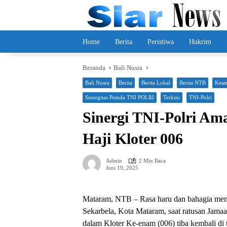
Langsung
ke
konten
Home
Berita
Peristiwa
Hukrim
Beranda
Bali Nusra
Bali Nusra
Berita
Berita Lokal
Berita NTB
Kea
Sinergitas Pemda TNI POLRI
Terkini
TNI-Polri
Sinergi TNI-Polri A
Haji Kloter 006
Admin
2 Min Baca
Juni 19, 2025
Mataram, NTB – Rasa haru dan bahagia men
Sekarbela, Kota Mataram, saat ratusan Jam
dalam Kloter Ke-enam (006) tiba kembali di 