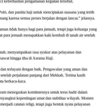
nci keberhasilan pengamanan kegiatan tersebut.
lri, dan panitia haji untuk menciptakan suasana yang tertib
nang karena semua proses berjalan dengan lancar,” jelasnya.
man tidak hanya bagi para jamaah, tetapi juga keluarga yang
t para jemaah menapakkan kaki kembali di tanah air setelah
timah, menyampaikan rasa syukur atas pelayanan dan
esawat hingga tiba di Asrama Haji.
u dan terlayani dengan baik. Pengawalan yang aman dan
setelah perjalanan panjang dari Mekkah. Terima kasih
ta berkaca-kaca.
aram menegaskan komitmennya untuk terus hadir dalam
menyangkut kepentingan umat dan stabilitas wilayah. Momen
enjadi catatan religi, tetapi juga bentuk nyata pelayanan