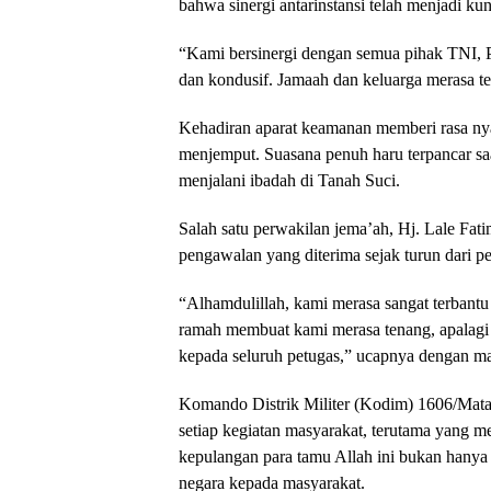
bahwa sinergi antarinstansi telah menjadi ku
“Kami bersinergi dengan semua pihak TNI, Po
dan kondusif. Jamaah dan keluarga merasa te
Kehadiran aparat keamanan memberi rasa nya
menjemput. Suasana penuh haru terpancar saa
menjalani ibadah di Tanah Suci.
Salah satu perwakilan jema’ah, Hj. Lale Fa
pengawalan yang diterima sejak turun dari p
“Alhamdulillah, kami merasa sangat terbant
ramah membuat kami merasa tenang, apalagi 
kepada seluruh petugas,” ucapnya dengan ma
Komando Distrik Militer (Kodim) 1606/Mat
setiap kegiatan masyarakat, terutama yang 
kepulangan para tamu Allah ini bukan hanya m
negara kepada masyarakat.