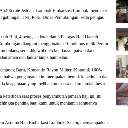
GIA5406 rute Jeddah–Lombok Embarkasi Lombok mendapat
t gabungan TNI, Polri, Dinas Perhubungan, serta petugas
aah Haji, 4 petugas kloter, dan 3 Petugas Haji Daerah
 Rombongan diangkut menggunakan 10 unit bus milik Perum
 ambulans, serta dikawal oleh kendaraan patwal dari
jalan aman dan lancar tanpa hambatan.
 Jempong Baru, Komando Rayon Militer (Koramil) 1606-
n bahwa pengamanan ini merupakan bentuk kepedulian dan
a keagamaan yang melibatkan massa dalam jumlah besar.
etertiban saat proses penyambutan jamaah haji ini. Ini
sehingga penting bagi kami untuk menjamin semuanya
.
manan Asrama Haji Embarkasi Lombok, Salam, menyampaikan