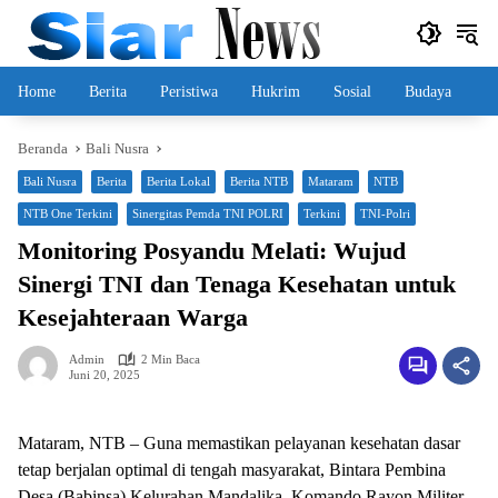
Langsung
ke
konten
Home
Berita
Peristiwa
Hukrim
Sosial
Budaya
Beranda
Bali Nusra
Bali Nusra
Berita
Berita Lokal
Berita NTB
Mataram
NTB
NTB One Terkini
Sinergitas Pemda TNI POLRI
Terkini
TNI-Polri
Monitoring Posyandu Melati: Wujud
Sinergi TNI dan Tenaga Kesehatan untuk
Kesejahteraan Warga
Admin
2 Min Baca
Juni 20, 2025
Mataram, NTB – Guna memastikan pelayanan kesehatan dasar
tetap berjalan optimal di tengah masyarakat, Bintara Pembina
Desa (Babinsa) Kelurahan Mandalika, Komando Rayon Militer